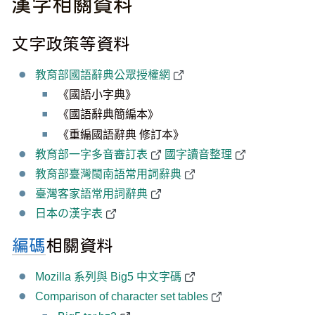
漢字相關資料
文字政策等資料
教育部國語辭典公眾授權網
《國語小字典》
《國語辭典簡編本》
《重編國語辭典 修訂本》
教育部一字多音審訂表
國字讀音整理
教育部臺灣閩南語常用詞辭典
臺灣客家語常用詞辭典
日本の漢字表
編碼
相關資料
Mozilla 系列與 Big5 中文字碼
Comparison of character set tables