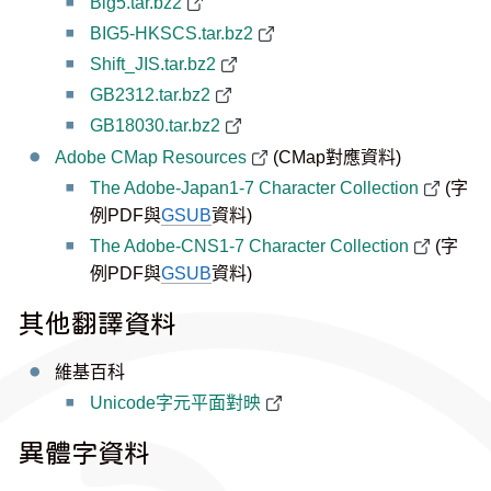
Big5.tar.bz2
BIG5-HKSCS.tar.bz2
Shift_JIS.tar.bz2
GB2312.tar.bz2
GB18030.tar.bz2
Adobe CMap Resources
(CMap對應資料)
The Adobe-Japan1-7 Character Collection
(字
例PDF與
GSUB
資料)
The Adobe-CNS1-7 Character Collection
(字
例PDF與
GSUB
資料)
其他翻譯資料
維基百科
Unicode字元平面對映
異體字資料