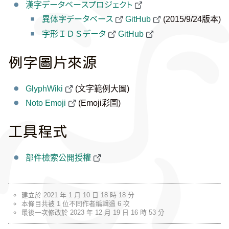
漢字データベースプロジェクト
異体字データベース
GitHub
(2015/9/24版本)
字形ＩＤＳデータ
GitHub
例字圖片來源
GlyphWiki
(文字範例大圖)
Noto Emoji
(Emoji彩圖)
工具程式
部件檢索公開授權
建立於 2021 年 1 月 10 日 18 時 18 分
本條目共被 1 位不同作者編輯過 6 次
最後一次修改於 2023 年 12 月 19 日 16 時 53 分