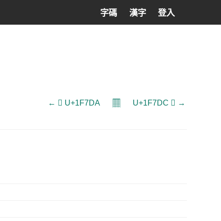
字碼
漢字
登入
𝄜
← 🟚 U+1F7DA
U+1F7DC 🟜 →