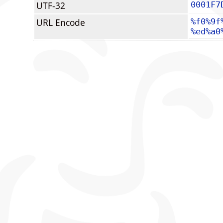
UTF-32
0001F7
URL Encode
%f0%9f
%ed%a0