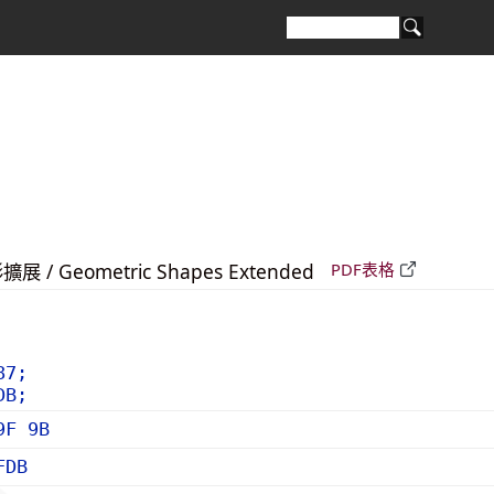
 / Geometric Shapes Extended
PDF表格
87;
DB;
9F 9B
FDB