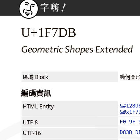
U+1F7DB
Geometric Shapes Extended
區域 Block
幾何圖形擴展
編碼資訊
HTML Entity
&#1289
&#x1F7
UTF-8
F0 9F 
UTF-16
D83D D