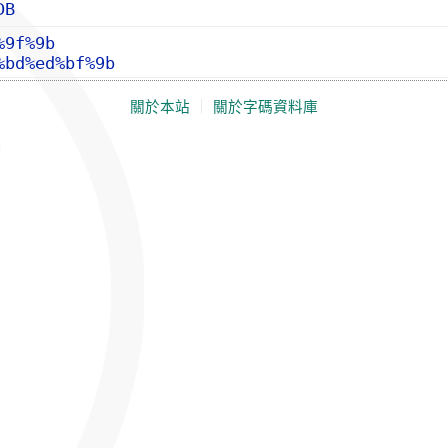
DB
%9f%9b
%bd%ed%bf%9b
關於本站
｜
關於字碼資料庫