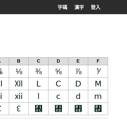
字碼
漢字
登入
A
B
C
D
E
F
⅚
⅛
⅜
⅝
⅞
⅟
Ⅺ
Ⅻ
Ⅼ
Ⅽ
Ⅾ
Ⅿ
ⅺ
ⅻ
ⅼ
ⅽ
ⅾ
ⅿ
↊
↋
↌
↍
↎
↏