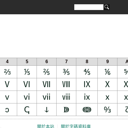
4
5
6
7
8
9
⅔
⅕
⅖
⅗
⅘
⅙
Ⅴ
Ⅵ
Ⅶ
Ⅷ
Ⅸ
Ⅹ
ⅴ
ⅵ
ⅶ
ⅷ
ⅸ
ⅹ
ↄ
ↅ
ↆ
ↇ
ↈ
↉
關於本站
｜
關於字碼資料庫