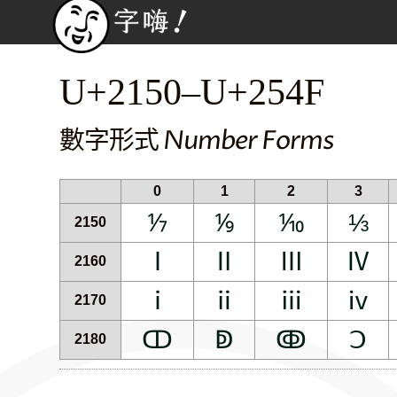
U+2150–U+254F
數字形式 Number Forms
0
1
2
3
⅐
⅑
⅒
⅓
2150
Ⅰ
Ⅱ
Ⅲ
Ⅳ
2160
ⅰ
ⅱ
ⅲ
ⅳ
2170
ↀ
ↁ
ↂ
Ↄ
2180