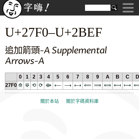
U+27F0–U+2BEF
追加箭頭-A Supplemental
Arrows-A
0
1
2
3
4
5
6
7
8
9
A
B
C
27F0
⟰
⟱
⟲
⟳
⟴
⟵
⟶
⟷
⟸
⟹
⟺
⟻
⟼
關於本站
｜
關於字碼資料庫