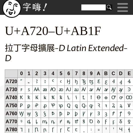
U+A720–U+AB1F
拉丁字母擴展-D Latin Extended-
D
0
1
2
3
4
5
6
7
8
9
A
B
C
D
E
A720
Ꜣ
ꜣ
Ꜥ
ꜥ
Ꜧ
ꜧ
Ꜩ
ꜩ
Ꜫ
ꜫ
Ꜭ
ꜭ
Ꜯ
A730
ꜰ
ꜱ
Ꜳ
ꜳ
Ꜵ
ꜵ
Ꜷ
ꜷ
Ꜹ
ꜹ
Ꜻ
ꜻ
Ꜽ
ꜽ
Ꜿ
A740
Ꝁ
ꝁ
Ꝃ
ꝃ
Ꝅ
ꝅ
Ꝇ
ꝇ
Ꝉ
ꝉ
Ꝋ
ꝋ
Ꝍ
ꝍ
Ꝏ
A750
Ꝑ
ꝑ
Ꝓ
ꝓ
Ꝕ
ꝕ
Ꝗ
ꝗ
Ꝙ
ꝙ
Ꝛ
ꝛ
Ꝝ
ꝝ
Ꝟ
A760
Ꝡ
ꝡ
Ꝣ
ꝣ
Ꝥ
ꝥ
Ꝧ
ꝧ
Ꝩ
ꝩ
Ꝫ
ꝫ
Ꝭ
ꝭ
Ꝯ
A770
ꝰ
ꝱ
ꝲ
ꝳ
ꝴ
ꝵ
ꝶ
ꝷ
ꝸ
Ꝺ
ꝺ
Ꝼ
ꝼ
Ᵹ
Ꝿ
A780
Ꞁ
ꞁ
Ꞃ
ꞃ
Ꞅ
ꞅ
Ꞇ
ꞇ
ꞈ
꞉
꞊
Ꞌ
ꞌ
Ɥ
ꞎ