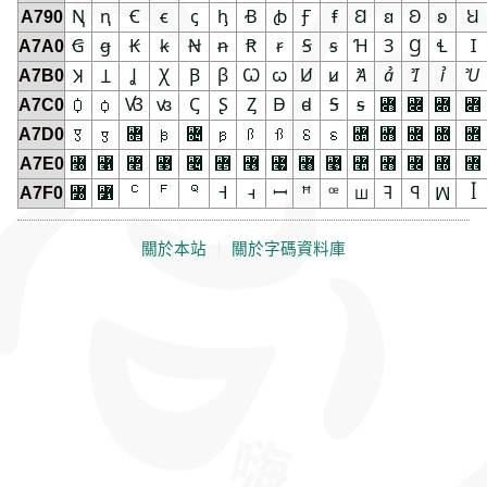
A790
Ꞑ
ꞑ
Ꞓ
ꞓ
ꞔ
ꞕ
Ꞗ
ꞗ
Ꞙ
ꞙ
Ꞛ
ꞛ
Ꞝ
ꞝ
Ꞟ
A7A0
Ꞡ
ꞡ
Ꞣ
ꞣ
Ꞥ
ꞥ
Ꞧ
ꞧ
Ꞩ
ꞩ
Ɦ
Ɜ
Ɡ
Ɬ
Ɪ
A7B0
Ʞ
Ʇ
Ʝ
Ꭓ
Ꞵ
ꞵ
Ꞷ
ꞷ
Ꞹ
ꞹ
Ꞻ
ꞻ
Ꞽ
ꞽ
Ꞿ
A7C0
Ꟁ
ꟁ
Ꟃ
ꟃ
Ꞔ
Ʂ
Ᶎ
Ꟈ
ꟈ
Ꟊ
ꟊ
Ɤ
Ꟍ
ꟍ
꟎
A7D0
Ꟑ
ꟑ
꟒
ꟓ
꟔
ꟕ
Ꟗ
ꟗ
Ꟙ
ꟙ
Ꟛ
ꟛ
Ƛ
꟝
꟞
A7E0
꟠
꟡
꟢
꟣
꟤
꟥
꟦
꟧
꟨
꟩
꟪
꟫
꟬
꟭
꟮
A7F0
꟰
꟱
ꟲ
ꟳ
ꟴ
Ꟶ
ꟶ
ꟷ
ꟸ
ꟹ
ꟺ
ꟻ
ꟼ
ꟽ
ꟾ
關於本站
｜
關於字碼資料庫