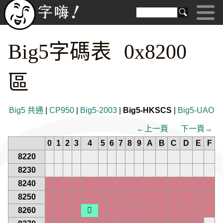
Big5字碼表 0x8200
區
Big5 共通
|
CP950
|
Big5-2003
|
Big5-HKSCS
|
Big5-UAO
←上一頁
下一頁→
0
1
2
3
4
5
6
7
8
9
A
B
C
D
E
F
8220
8230
8240
8250
8260
