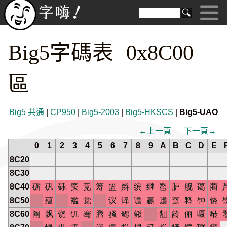
Big5字碼表 0x8C00
區
Big5 共通
|
CP950
|
Big5-2003
|
Big5-HKSCS
|
Big5-UAO
←上一頁
下一頁→
0
1
2
3
4
5
6
7
8
9
A
B
C
D
E
8C20
8C30
8C40
砺
矾
砾
窦
竞
筹
篮
辫
缤
继
罂
胪
舰
蔼
蔺
8C50
蕴
褴
觉
议
译
谵
赢
赡
趸
释
钟
铙
8C60
阐
飘
饶
饥
骞
腾
骚
鳃
鳅
龃
龄
俪
嗫
啭