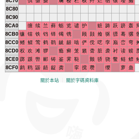
8C70
惧
慑
摄
斓
樱
栏
棂
歼
烂
牺
镶
璎
癞
8C80
8C90
8CA0
缠
续
兰
藓
蛎
览
谴
护
赃
踌
跃
跻
轰
8CB0
镰
镭
铁
铛
铎
镯
镌
顾
颢
飨
驱
骠
蓦
骡
8CC0
鳍
鳏
莺
鹤
鹞
龇
龈
啮
俨
傥
呓
孪
巅
峦
弯
8CD0
权
欢
滩
猡
瘾
癣
笼
籁
聋
脏
袭
衬
读
赎
8CE0
踯
踬
辔
郦
铸
鉴
霁
鞑
颤
骄
骁
鳖
鲢
鳔
8CF0
鹧
鸥
鼹
龉
龊
龚
挛
搅
瓒
缨
萝
蛊
關於本站
｜
關於字碼資料庫