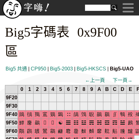
Big5字碼表 0x9F00
區
Big5 共通
|
CP950
|
Big5-2003
|
Big5-HKSCS
|
Big5-UAO
←上一頁
下一頁→
0
1
2
3
4
5
6
7
8
9
A
B
C
D
E
9F20
9F30
9F40
鴡
鴴
鴹
鵉
鵎
鵭
∷
鵮
鵼
鶃
鶓
鶥
∬
鶽
殁
9F50
鱏
麐
鷀


☯
☰
☷
☳
☴
☵
☲
☶
☱
鷉
9F60
鷼
鸊
鸌
鸎
鸘
鹻
麅
麢
麬
麱
黁
黆
黇
黱
黸