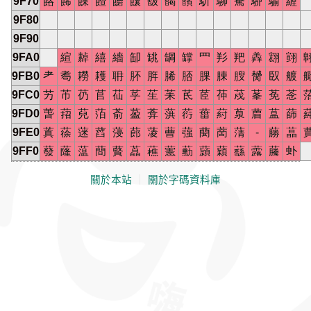
9F70
餎
餙
餜
餷
饝
饢
馛
馤
馪
馸
駠
駦
駵
騟
緾
9F80
9F90
9FA0
縇
繛
繥
繬
缷
罀
罁
罉
罒
羏
羓
羴
翝
翧
9FB0
耂
耈
耮
耯
耼
肧
脌
脪
脴
腂
腖
膄
膥
臤
艔
9FC0
艻
芇
芿
苢
苮
苸
苼
苿
茋
茝
茽
荗
莑
莬
菍
9FD0
萅
萔
萖
萡
萮
萾
葊
葓
葕
葘
葤
葲
葿
蒀
蒒
9FE0
蒖
蒣
蒾
蓞
蓡
蓢
蓤
蓸
蔃
蔅
蔐
蔳
‐
蕂
蕌
9FF0
蕟
蕯
蕰
蕳
藖
藠
藮
藼
蘍
蘏
蘔
蘨
虂
虅
虲
關於本站
｜
關於字碼資料庫