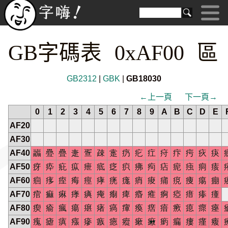
GB字碼表 0xAF00 區
GB2312
|
GBK
|
GB18030
←上一頁
下一頁→
0
1
2
3
4
5
6
7
8
9
A
B
C
D
E
AF20
AF30
AF40
疈
疉
疊
疌
疍
疎
疐
疓
疕
疘
疛
疜
疞
疢
疦
AF50
疨
疩
疪
疭
疶
疷
疺
疻
疿
痀
痁
痆
痋
痌
痎
AF60
痐
痑
痓
痗
痙
痚
痜
痝
痟
痠
痡
痥
痩
痬
痭
AF70
痯
痲
痳
痵
痶
痷
痸
痺
痻
痽
痾
瘂
瘄
瘆
瘇
AF80
瘈
瘉
瘋
瘍
瘎
瘏
瘑
瘒
瘓
瘔
瘖
瘚
瘜
瘝
瘞
AF90
瘣
瘧
瘨
瘬
瘮
瘯
瘱
瘲
瘶
瘷
瘹
瘺
瘻
瘽
癁