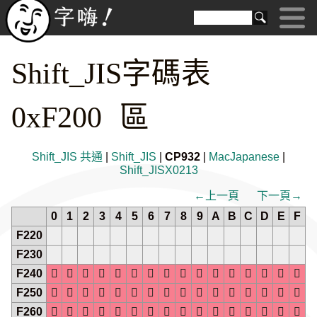
Shift_JIS字碼表
0xF200 區
Shift_JIS 共通
|
Shift_JIS
|
CP932
|
MacJapanese
|
Shift_JISX0213
←上一頁
下一頁→
0
1
2
3
4
5
6
7
8
9
A
B
C
D
E
F
F220
F230
F240
















F250
















F260















