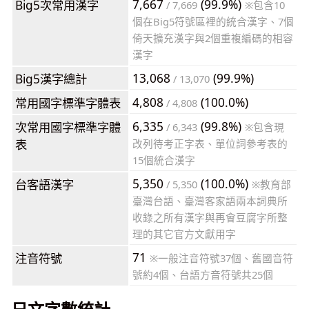
7,667
(99.9%)
Big5次常用漢字
/ 7,669
※包含10
個在Big5符號區裡的統合漢字、7個
倚天擴充漢字與2個重複編碼的相容
漢字
13,068
(99.9%)
Big5漢字總計
/ 13,070
4,808
(100.0%)
常用國字標準字體表
/ 4,808
6,335
(99.8%)
次常用國字標準字體
/ 6,343
※包含現
表
改列待考正字表、單位詞參考表的
15個統合漢字
5,350
(100.0%)
台客語漢字
/ 5,350
※教育部
臺灣台語、臺灣客家語兩本詞典所
收錄之所有漢字與再會豆腐字所整
理的其它官方文獻用字
71
注音符號
※一般注音符號37個、舊國音符
號約4個、台語方音符號共25個