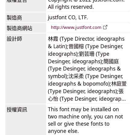
All rights reserved.
justfont CO, LTF.
製造商
http://www.justfont.com
製造商網站
設計師
林霞 (Type Director, ideographs
& Latin);曾國榕 (Type Desinger,
ideographs);劉芸珊 (Type
Desinger, ideographs);簡國庭
(Type Desinger, ideographs &
symbol);沈采柔 (Type Desinger,
ideographs & bopomofo);林庭萱
(Type Desinger, ideographs);張
心怡 (Type Desinger, ideograp...
This font may be installed on
授權資訊
two machine only, you can not
sell or give these fonts to
anyone else.