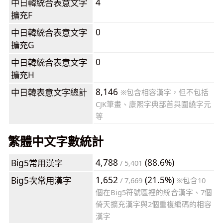
4
中日韓統合表意文字
擴充F
0
中日韓統合表意文字
擴充G
0
中日韓統合表意文字
擴充H
8,146
中日韓表意文字總計
※包含相容漢字，但不包括
CJK筆畫、康熙字典部首與圍繞字元
等
繁體中文字數統計
4,788
(88.6%)
Big5常用漢字
/ 5,401
1,652
(21.5%)
Big5次常用漢字
/ 7,669
※包含10
個在Big5符號區裡的統合漢字、7個
倚天擴充漢字與2個重複編碼的相容
漢字