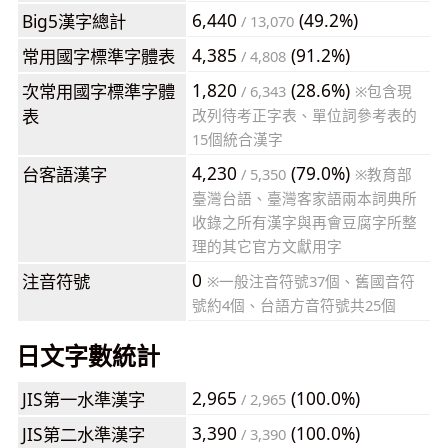
6,440
(49.2%)
Big5漢字總計
/ 13,070
4,385
(91.2%)
常用國字標準字體表
/ 4,808
1,820
(28.6%)
次常用國字標準字體
/ 6,343
※包含現
表
改列待考正字表、單位詞參考表的
15個統合漢字
4,230
(79.0%)
台客語漢字
/ 5,350
※教育部
臺灣台語、臺灣客家語兩本詞典所
收錄之所有漢字與再會豆腐字所整
理的其它官方文獻用字
0
注音符號
※一般注音符號37個、舊國音符
號約4個、台語方音符號共25個
日文字數統計
2,965
(100.0%)
JIS第一水準漢字
/ 2,965
3,390
(100.0%)
JIS第二水準漢字
/ 3,390