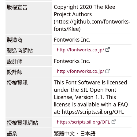
Copyright 2020 The Klee
版權宣告
Project Authors
(https://github.com/fontworks-
fonts/Klee)
Fontworks Inc.
製造商
http://fontworks.co.jp/
製造商網站
Fontworks Inc.
設計師
http://fontworks.co.jp/
設計師
This Font Software is licensed
授權資訊
under the SIL Open Font
License, Version 1.1. This
license is available with a FAQ
at: https://scripts.sil.org/OFL
https://scripts.sil.org/OFL
授權資訊網站
語系
繁體中文、日本語