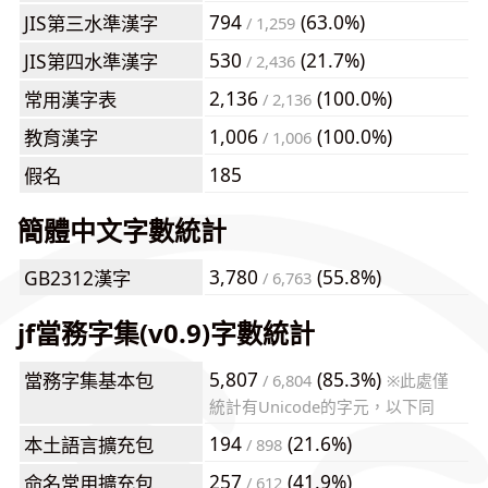
794
(63.0%)
JIS第三水準漢字
/ 1,259
530
(21.7%)
JIS第四水準漢字
/ 2,436
2,136
(100.0%)
常用漢字表
/ 2,136
1,006
(100.0%)
教育漢字
/ 1,006
185
假名
簡體中文字數統計
3,780
(55.8%)
GB2312漢字
/ 6,763
jf當務字集(v0.9)字數統計
5,807
(85.3%)
當務字集基本包
/ 6,804
※此處僅
統計有Unicode的字元，以下同
194
(21.6%)
本土語言擴充包
/ 898
257
(41.9%)
命名常用擴充包
/ 612