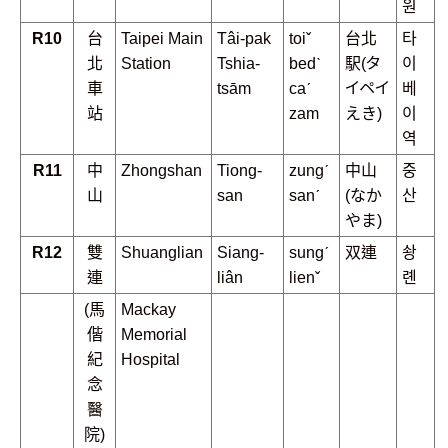
원
R10
台
Taipei Main
Tâi-pak
toiˇ
台北
타
北
Station
Tshia-
bedˋ
駅(タ
이
車
tsām
caˊ
イペイ
베
站
zam
えき)
이
역
R11
中
Zhongshan
Tiong-
zungˊ
中山
중
山
san
sanˊ
(なか
산
やま)
R12
雙
Shuanglian
Siang-
sungˊ
双連
솽
連
liân
lienˇ
롄
(馬
Mackay
偕
Memorial
紀
Hospital
念
醫
院)