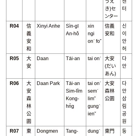
うえ
센
き)セ
터
ンター
R04
信
Xinyi Anhe
Sìn-gī
xin
信義
신
義
An-hô
ngi
安和
이
安
onˊ foˇ
안
和
허
R05
大
Daan
Tāi-an
tai onˊ
大安
다
安
(だい
안
あん)
R06
大
Daan Park
Tāi-an
tai onˊ
大安
다
安
Sim-lîm
semˊ
森林
안
森
Kong-
limˇ
公園
삼
林
hn̂g
gungˊ
림
公
ienˇ
공
園
원
R07
東
Dongmen
Tang-
dungˊ
東門
둥