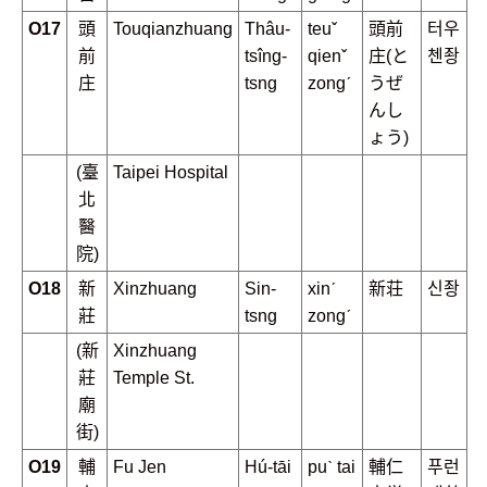
O17
頭
Touqianzhuang
Thâu-
teuˇ
頭前
터우
前
tsîng-
qienˇ
庄(と
첸좡
庄
tsng
zongˊ
うぜ
んし
ょう)
(臺
Taipei Hospital
北
醫
院)
O18
新
Xinzhuang
Sin-
xinˊ
新荘
신좡
莊
tsng
zongˊ
(新
Xinzhuang
莊
Temple St.
廟
街)
O19
輔
Fu Jen
Hú-tāi
puˋ tai
輔仁
푸런