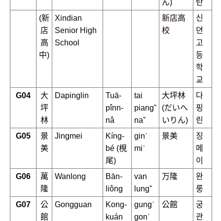
ん)
탄
(新
Xindian
新店高
신
店
Senior High
校
뎐
高
School
고
中)
등
학
교
G04
大
Dapinglin
Tuā-
tai
大坪林
다
坪
pînn-
piangˇ
(だいへ
핑
林
nâ
naˇ
いりん)
린
G05
景
Jingmei
Kíng-
ginˋ
景美
징
美
bé (梘
miˊ
메
尾)
이
G06
萬
Wanlong
Bān-
van
万隆
완
隆
liông
lungˇ
룽
G07
公
Gongguan
Kong-
gungˊ
公館
궁
館
kuán
gonˋ
관