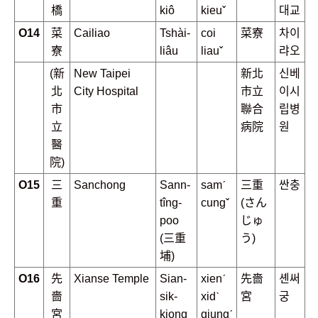
橋
kiô
kieuˇ
대교
O14
菜
Cailiao
Tshài-
coi
菜寮
차이
寮
liâu
liauˇ
랴오
(新
New Taipei
新北
신베
北
City Hospital
市立
이시
市
聯合
립병
立
病院
원
醫
院)
O15
三
Sanchong
Sann-
samˊ
三重
싼충
重
tîng-
cungˇ
(さん
poo
じゅ
(三重
う)
埔)
O16
先
Xianse Temple
Sian-
xienˊ
先嗇
셴써
嗇
sik-
xidˋ
宮
궁
宮
kiong
giungˊ