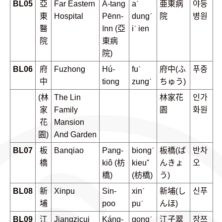
BL05
亞
Far Eastern
A-tang
aˋ
亜東病
야둥
東
Hospital
Pēnn-
dungˊ
院
병원
醫
īnn (亞
iˊ ien
院
東病
院)
BL06
府
Fuzhong
Hú-
fuˋ
府中(ふ
푸중
中
tiong
zungˊ
ちゅう)
(林
The Lin
林家花
인가
家
Family
園
화원
花
Mansion
園)
And Garden
BL07
板
Banqiao
Pang-
biongˊ
板橋(ば
반차
橋
kiô (枋
kieuˇ
んきょ
오
橋)
(枋橋)
う)
BL08
新
Xinpu
Sin-
xinˊ
新埔(し
신푸
埔
poo
puˊ
んほ)
BL09
江
Jiangzicui
Káng-
gongˊ
江子翠
장쯔