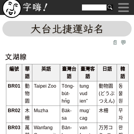
大台北捷運站名
📄
💬
文湖線
編號
華
英語
臺灣台
臺灣客
日語
韓
語
語
語
語
BR01
動
Taipei Zoo
Tōng-
tung
動物園
동
物
bu̍t-
vud
(どうぶ
물
園
hn̂g
ienˇ
つえん)
원
BR02
木
Muzha
Ba̍k-
mugˋ
木柵
무
柵
sa
cag
자
BR03
萬
Wanfang
Bān-
van
万芳コ
완