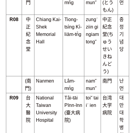
門
mn̂g
munˇ
(とう
먼
もん)
R08
中
Chiang Kai-
Tiong-
zungˊ
中正
중
正
Shek
tsìng Kì-
ziin gi
紀念
정
紀
Memorial
liām-tn̂g
ngiam
堂(ち
기
念
Hall
tongˇ
ゅう
념
堂
せい
당
きね
んど
う)
(南
Nanmen
Lâm-
namˇ
南門
난
門)
mn̂g
munˇ
먼
R09
台
National
Tâi-tāi
toiˇ tai
台湾
대
大
Taiwan
Pīnn-īnn
iˊ ien
大学
만
醫
University
(臺大病
病院
대
院
Hospital
院)
학
병