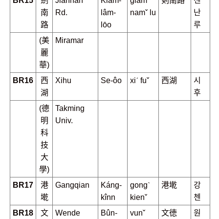
BR15
劍
Jiannan
Kiàm-
giam
剣南路
젠
南
Rd.
lâm-
namˇ lu
난
路
lōo
루
(美
Miramar
麗
華)
BR16
西
Xihu
Se-ôo
xiˊ fuˇ
西湖
시
湖
후
(德
Takming
明
Univ.
科
技
大
學)
BR17
港
Gangqian
Káng-
gongˋ
港墘
강
墘
kînn
kienˇ
첸
BR18
文
Wende
Bûn-
vunˇ
文徳
원