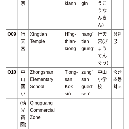
京
kiann
ginˊ
うこ
うな
んき
ん)
O09
行
Xingtian
Hîng-
hangˇ
行天
싱톈
天
Temple
thian-
tienˊ
宮(ぎ
궁
宮
kiong
giungˊ
ょう
てん
ぐう)
O10
中
Zhongshan
Tiong-
zungˊ
中山
중산
山
Elementary
san
sanˊ
小学
초등
國
School
Kok-
guedˋ
校
학교
小
sió
seuˋ
(晴
Qingguang
光
Commercial
商
Zone
圈)