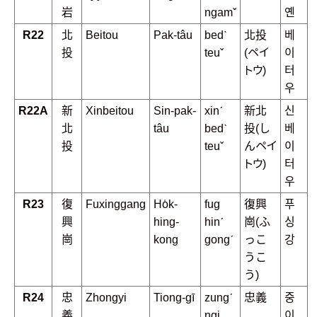
岩
ngamˇ
옌
R22
北
Beitou
Pak-tâu
bedˋ
北投
베
投
teuˇ
(ペイ
이
トウ)
터
우
R22A
新
Xinbeitou
Sin-pak-
xinˊ
新北
신
北
tâu
bedˋ
投(し
베
投
teuˇ
んペイ
이
トウ)
터
우
R23
復
Fuxinggang
Ho̍k-
fug
復興
푸
興
hing-
hinˊ
崗(ふ
싱
崗
kong
gongˊ
っこ
강
うこ
う)
R24
忠
Zhongyi
Tiong-gī
zungˊ
忠義
중
義
ngi
이