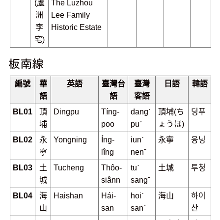
(蘆
The Luzhou
洲
Lee Family
李
Historic Estate
宅)
板南線
編號
華
英語
臺灣台
臺灣
日語
韓語
語
語
客語
BL01
頂
Dingpu
Tíng-
dangˋ
頂埔(ち
딩푸
埔
poo
puˊ
ょうほ)
BL02
永
Yongning
Íng-
iunˋ
永寧
융닝
寧
lîng
nenˇ
BL03
土
Tucheng
Thôo-
tuˋ
土城
투청
城
siânn
sangˇ
BL04
海
Haishan
Hái-
hoiˋ
海山
하이
山
san
sanˊ
산