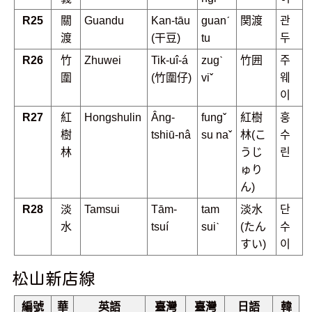
R25
關
Guandu
Kan-tāu
guanˊ
関渡
관
渡
(干豆)
tu
두
R26
竹
Zhuwei
Tik-uî-á
zugˋ
竹囲
주
圍
(竹圍仔)
viˇ
웨
이
R27
紅
Hongshulin
Âng-
fungˇ
紅樹
훙
樹
tshiū-nâ
su naˇ
林(こ
수
林
うじ
린
ゅり
ん)
R28
淡
Tamsui
Tām-
tam
淡水
단
水
tsuí
suiˋ
(たん
수
すい)
이
松山新店線
編號
華
英語
臺灣
臺灣
日語
韓