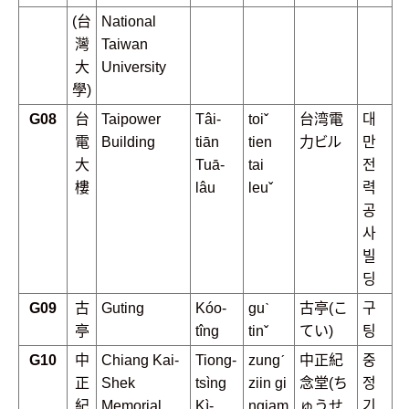
(台
National
灣
Taiwan
大
University
學)
G08
台
Taipower
Tâi-
toiˇ
台湾電
대
電
Building
tiān
tien
力ビル
만
大
Tuā-
tai
전
樓
lâu
leuˇ
력
공
사
빌
딩
G09
古
Guting
Kóo-
guˋ
古亭(こ
구
亭
tîng
tinˇ
てい)
팅
G10
中
Chiang Kai-
Tiong-
zungˊ
中正紀
중
正
Shek
tsìng
ziin gi
念堂(ち
정
紀
Memorial
Kì-
ngiam
ゅうせ
기