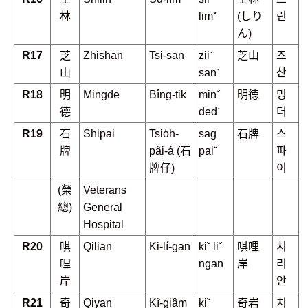
林
limˇ
(しり
린
ん)
R17
芝
Zhishan
Tsi-san
ziiˊ
芝山
즈
山
sanˊ
산
R18
明
Mingde
Bîng-tik
minˇ
明徳
밍
德
dedˋ
더
R19
石
Shipai
Tsio̍h-
sag
石牌
스
牌
pâi-á (石
paiˇ
파
牌仔)
이
(榮
Veterans
總)
General
Hospital
R20
唭
Qilian
Ki-lí-gān
kiˇ liˇ
唭哩
치
哩
ngan
岸
리
岸
안
R21
奇
Qiyan
Kî-giâm
kiˇ
奇岩
치