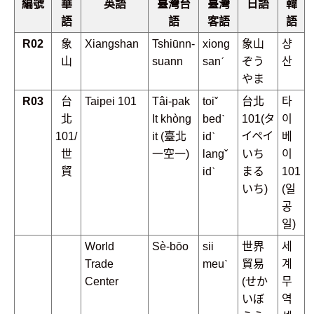
編號
華
英語
臺灣台
臺灣
日語
韓
語
語
客語
語
R02
象
Xiangshan
Tshiūnn-
xiong
象山
샹
山
suann
sanˊ
ぞう
산
やま
R03
台
Taipei 101
Tâi-pak
toiˇ
台北
타
北
It khòng
bedˋ
101(タ
이
101/
it (臺北
idˋ
イペイ
베
世
一空一)
langˇ
いち
이
貿
idˋ
まる
101
いち)
(일
공
일)
World
Sè-bōo
sii
世界
세
Trade
meuˋ
貿易
계
Center
(せか
무
いぼ
역