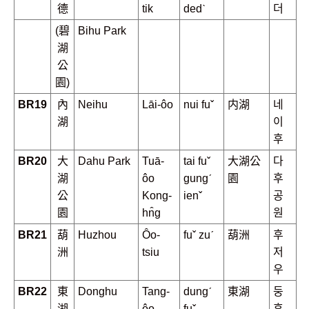
德
tik
dedˋ
더
(碧
Bihu Park
湖
公
園)
BR19
內
Neihu
Lāi-ôo
nui fuˇ
内湖
네
湖
이
후
BR20
大
Dahu Park
Tuā-
tai fuˇ
大湖公
다
湖
ôo
gungˊ
園
후
公
Kong-
ienˇ
공
園
hn̂g
원
BR21
葫
Huzhou
Ôo-
fuˇ zuˊ
葫洲
후
洲
tsiu
저
우
BR22
東
Donghu
Tang-
dungˊ
東湖
둥
湖
ôo
fuˇ
후