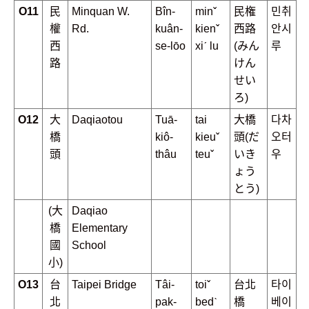
O11
民
Minquan W.
Bîn-
minˇ
民権
민취
權
Rd.
kuân-
kienˇ
西路
안시
西
se-lōo
xiˊ lu
(みん
루
路
けん
せい
ろ)
O12
大
Daqiaotou
Tuā-
tai
大橋
다차
橋
kiô-
kieuˇ
頭(だ
오터
頭
thâu
teuˇ
いき
우
ょう
とう)
(大
Daqiao
橋
Elementary
國
School
小)
O13
台
Taipei Bridge
Tâi-
toiˇ
台北
타이
北
pak-
bedˋ
橋
베이