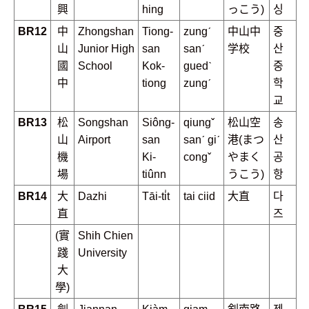
興
hing
っこう)
싱
BR12
中
Zhongshan
Tiong-
zungˊ
中山中
중
山
Junior High
san
sanˊ
学校
산
國
School
Kok-
guedˋ
중
中
tiong
zungˊ
학
교
BR13
松
Songshan
Siông-
qiungˇ
松山空
송
山
Airport
san
sanˊ giˊ
港(まつ
산
機
Ki-
congˇ
やまく
공
場
tiûnn
うこう)
항
BR14
大
Dazhi
Tāi-ti̍t
tai ciid
大直
다
直
즈
(實
Shih Chien
踐
University
大
學)