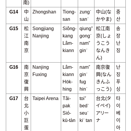
南)
G14
中
Zhongshan
Tiong-
zungˊ
中山(な
중
山
san
sanˊ
かやま)
산
G15
松
Songjiang
Siông-
qiungˇ
松江南
송
江
Nanjing
kang
gongˊ
京(しょ
장
南
Lâm-
namˇ
うこう
난
京
kiann
ginˊ
なんき
징
ん)
G16
南
Nanjing
Lâm-
namˇ
南京復
난
京
Fuxing
kiann
ginˊ
興(なん
징
復
Ho̍k-
fug
きんふ
푸
興
hing
hinˊ
っこう)
싱
G17
台
Taipei Arena
Tâi-
toiˇ
台北(タ
타
北
pak
bedˋ
イペイ)
이
小
Sió-
seuˋ
アリー
베
巨
kū-tàn
kiˊ tan
ナ
이
蛋
아