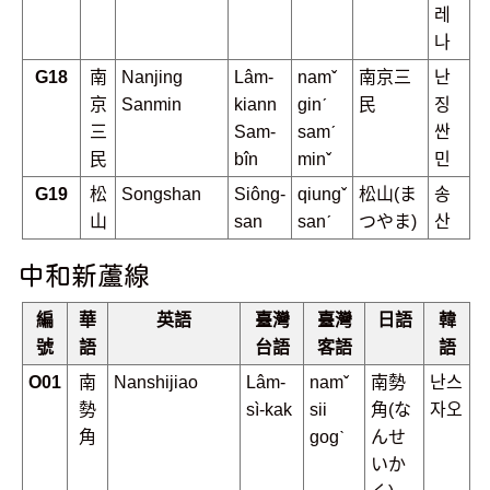
레
나
G18
南
Nanjing
Lâm-
namˇ
南京三
난
京
Sanmin
kiann
ginˊ
民
징
三
Sam-
samˊ
싼
民
bîn
minˇ
민
G19
松
Songshan
Siông-
qiungˇ
松山(ま
송
山
san
sanˊ
つやま)
산
中和新蘆線
編
華
英語
臺灣
臺灣
日語
韓
號
語
台語
客語
語
O01
南
Nanshijiao
Lâm-
namˇ
南勢
난스
勢
sì-kak
sii
角(な
자오
角
gogˋ
んせ
いか