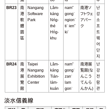
BR23
南
Nangang
Lâm-
namˇ
南港ソ
난
港
Software
káng
gongˋ
フトウェ
강
軟
Park
Nńg-
ngionˊ
アパー
소
體
thé
tiˋ ienˇ
ク
프
園
Hn̂g-
kiˊ
트
區
khu
웨
어
단
지
BR24
南
Taipei
Lâm-
namˇ
南港展
난
港
Nangang
káng
gongˋ
覧館(な
강
展
Exhibition
Tián-
zanˋ
んこう
전
覽
Center
lám-
lam
てんら
람
館
kuán
gonˋ
んかん)
관
淡水信義線