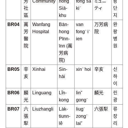
芳
Community
hong
fongˊsa
ミュニ
팡
社
Siā-
kiˊ
ティ
단
區
khu
지
BR04
萬
Wanfang
Bān-
van
万芳病
완
芳
Hospital
hong
fongˊ iˊ
院
팡
醫
Pīnn-
ien
병
院
īnn (萬
원
芳病
院)
BR05
辛
Xinhai
Sin-
xinˊ hoi
辛亥
신
亥
hāi
하
이
BR06
麟
Linguang
Lîn-
linˇ
麟光
린
光
kong
gongˊ
광
BR07
六
Liuzhangli
La̍k-
liugˋ
六張犁
류
張
tiunn-
zongˊ
장
犁
lê
laiˇ
리