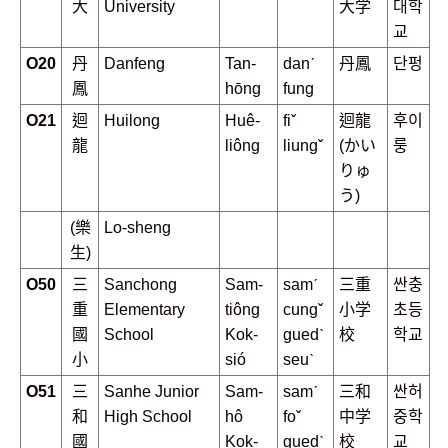
大
University
大学
대학
교
O20
丹
Danfeng
Tan-
danˊ
丹鳳
단펑
鳳
hōng
fung
O21
迴
Huilong
Huê-
fiˇ
迴龍
후이
龍
liông
liungˇ
(かい
룽
りゅ
う)
(樂
Lo-sheng
生)
O50
三
Sanchong
Sam-
samˊ
三重
싼충
重
Elementary
tiông
cungˇ
小学
초등
國
School
Kok-
guedˋ
校
학교
小
sió
seuˋ
O51
三
Sanhe Junior
Sam-
samˊ
三和
싼허
和
High School
hô
foˇ
中学
중학
國
Kok-
guedˋ
校
교