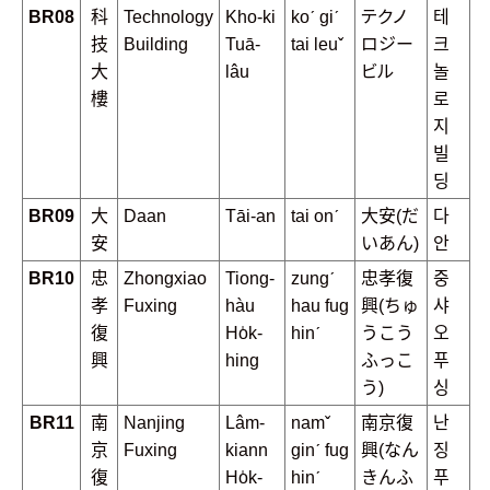
BR08
科
Technology
Kho-ki
koˊ giˊ
テクノ
테
技
Building
Tuā-
tai leuˇ
ロジー
크
大
lâu
ビル
놀
樓
로
지
빌
딩
BR09
大
Daan
Tāi-an
tai onˊ
大安(だ
다
安
いあん)
안
BR10
忠
Zhongxiao
Tiong-
zungˊ
忠孝復
중
孝
Fuxing
hàu
hau fug
興(ちゅ
샤
復
Ho̍k-
hinˊ
うこう
오
興
hing
ふっこ
푸
う)
싱
BR11
南
Nanjing
Lâm-
namˇ
南京復
난
京
Fuxing
kiann
ginˊ fug
興(なん
징
復
Ho̍k-
hinˊ
きんふ
푸