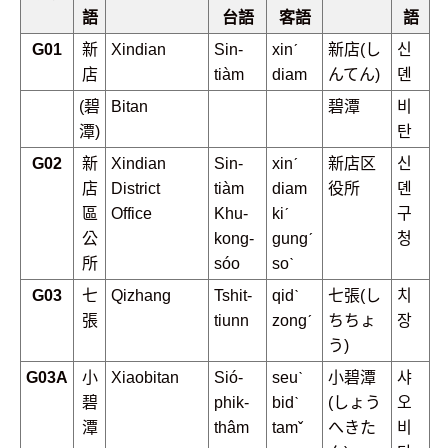
語
台語
客語
語
G01
新
Xindian
Sin-
xinˊ
新店(し
신
店
tiàm
diam
んてん)
뎬
(碧
Bitan
碧潭
비
潭)
탄
G02
新
Xindian
Sin-
xinˊ
新店区
신
店
District
tiàm
diam
役所
뎬
區
Office
Khu-
kiˊ
구
公
kong-
gungˊ
청
所
sóo
soˋ
G03
七
Qizhang
Tshit-
qidˋ
七張(し
치
張
tiunn
zongˊ
ちちょ
장
う)
G03A
小
Xiaobitan
Sió-
seuˋ
小碧潭
샤
碧
phik-
bidˋ
(しょう
오
潭
thâm
tamˇ
へきた
비