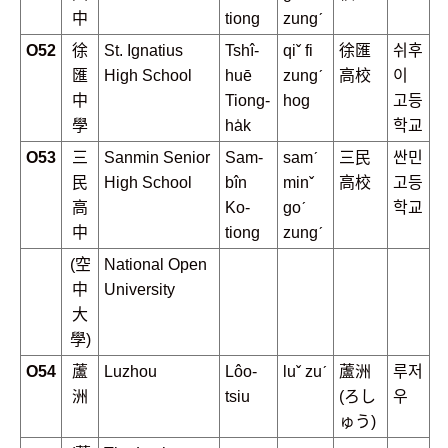
中
tiong
zungˊ
O52
徐
St. Ignatius
Tshî-
qiˇ fi
徐匯
쉬후
匯
High School
huē
zungˊ
高校
이
中
Tiong-
hog
고등
學
ha̍k
학교
O53
三
Sanmin Senior
Sam-
samˊ
三民
싼민
民
High School
bîn
minˇ
高校
고등
高
Ko-
goˊ
학교
中
tiong
zungˊ
(空
National Open
中
University
大
學)
O54
蘆
Luzhou
Lôo-
luˇ zuˊ
蘆洲
루저
洲
tsiu
(ろし
우
ゅう)