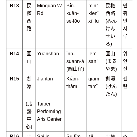
R13
民
Minquan W.
Bîn-
minˇ
民権
민
權
Rd.
kuân-
kienˇ
西路
취
西
se-lōo
xiˊ lu
(みん
안
路
けん
시
せい
루
ろ)
R14
圓
Yuanshan
Înn-
ienˇ
圓山
위
山
suann-á
sanˊ
(まる
안
(圓山仔)
やま)
산
R15
劍
Jiantan
Kiàm-
giam
剣潭
젠
潭
thâm
tamˇ
(けん
탄
たん)
(北
Taipei
藝
Performing
中
Arts Center
心)
R16
士
Shilin
Sū-lîm
sii
士林
스