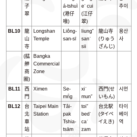
子
á-tshuì
eˋ cui
추이
翠
(港仔
(江仔
喙)
翠)
BL10
龍
Longshan
Liông-
liungˇ
龍山寺
용산
山
Temple
san-sī
sanˊ
(りゅう
사
寺
sii
ざんじ)
(艋
Bangka
舺
Commercial
商
Zone
圈)
BL11
西
Ximen
Se-
xiˊ
西門(せ
시먼
門
mn̂g
munˇ
いもん)
BL12
台
Taipei Main
Tâi-
toiˇ
台北駅
타이
北
Station
pak
bedˋ
(タイペ
베이
車
Tshia-
caˊ
イえき)
역
站
tsām
zam