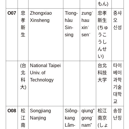
もん)
O07
忠
Zhongxiao
Tiong-
zungˊ
忠孝
중샤
孝
Xinsheng
hàu
hau
新生
오
新
Sin-
xinˊ
(ちゅ
신성
生
sing
senˊ
うこ
うし
んせ
い)
(台
National Taipei
台北
타이
北
Univ. of
科技
베이
科
Technology
大学
과학
大)
기술
대학
교
O08
松
Songjiang
Siông-
qiungˇ
松江
송장
江
Nanjing
kang
gongˊ
南京
난징
南
Lâm-
namˇ
(しょ