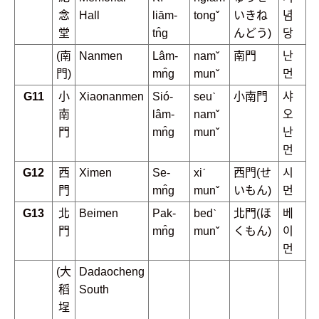
念
Hall
liām-
tongˇ
いきね
념
堂
tn̂g
んどう)
당
(南
Nanmen
Lâm-
namˇ
南門
난
門)
mn̂g
munˇ
먼
G11
小
Xiaonanmen
Sió-
seuˋ
小南門
샤
南
lâm-
namˇ
오
門
mn̂g
munˇ
난
먼
G12
西
Ximen
Se-
xiˊ
西門(せ
시
門
mn̂g
munˇ
いもん)
먼
G13
北
Beimen
Pak-
bedˋ
北門(ほ
베
門
mn̂g
munˇ
くもん)
이
먼
(大
Dadaocheng
稻
South
埕