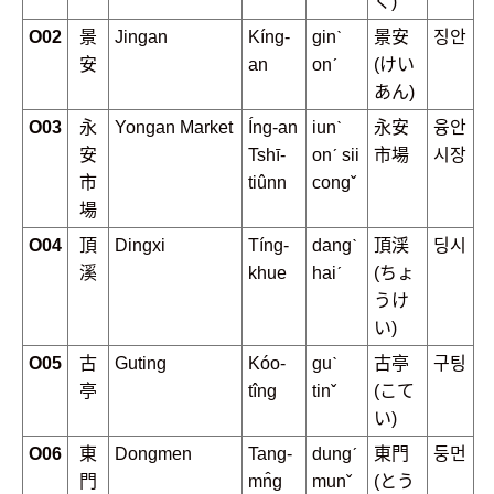
く)
O02
景
Jingan
Kíng-
ginˋ
景安
징안
安
an
onˊ
(けい
あん)
O03
永
Yongan Market
Íng-an
iunˋ
永安
융안
安
Tshī-
onˊ sii
市場
시장
市
tiûnn
congˇ
場
O04
頂
Dingxi
Tíng-
dangˋ
頂渓
딩시
溪
khue
haiˊ
(ちょ
うけ
い)
O05
古
Guting
Kóo-
guˋ
古亭
구팅
亭
tîng
tinˇ
(こて
い)
O06
東
Dongmen
Tang-
dungˊ
東門
둥먼
門
mn̂g
munˇ
(とう