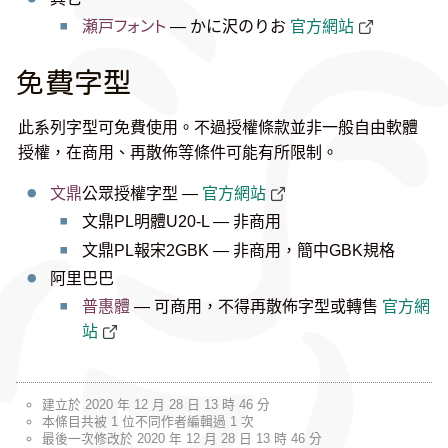
瀬戸フォント
— かに沢のりお
官方網站
免費字型
此系列字型可免費使用。不過授權條款並非一般自由軟體
授權，在商用、再散佈等條件可能有所限制。
文鼎
公眾授權字型 —
官方網站
文鼎PL明體U20-L — 非商用
文鼎PL報宋2GBK — 非商用，簡中GBK規格
阿里巴巴
普惠體
— 可商用，不得再散佈字型或轉售
官方網
站
建立於 2020 年 12 月 28 日 13 時 46 分
本條目共被 1 位不同作者編輯過 1 次
最後一次修改於 2020 年 12 月 28 日 13 時 46 分