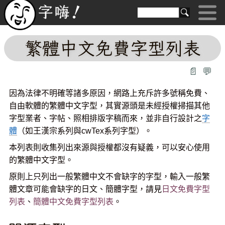
繁體中文免費字型列表
📄
💬
因為法律不明確等諸多原因，網路上充斥許多號稱免費、
自由軟體的繁體中文字型，其實源頭是未經授權掃描其他
字型業者、字帖、照相排版字稿而來，並非自行設計之
字
體
（如王漢宗系列與cwTex系列字型）。
本列表則收集列出來源與授權都沒有疑義，可以安心使用
的繁體中文字型。
原則上只列出一般繁體中文不會缺字的字型，輸入一般繁
體文章可能會缺字的日文、簡體字型，請見
日文免費字型
列表
、
簡體中文免費字型列表
。