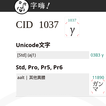
1037
CID 1037
Unicode文字
[Std] (aj1)
03B3 γ
Std, Pro, Pr5, Pr6
aalt |
其他異體
11890