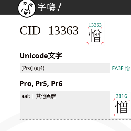
13363
CID 13363
Unicode文字
[Pro] (aj4)
FA3F 憎
Pro, Pr5, Pr6
aalt |
其他異體
2816