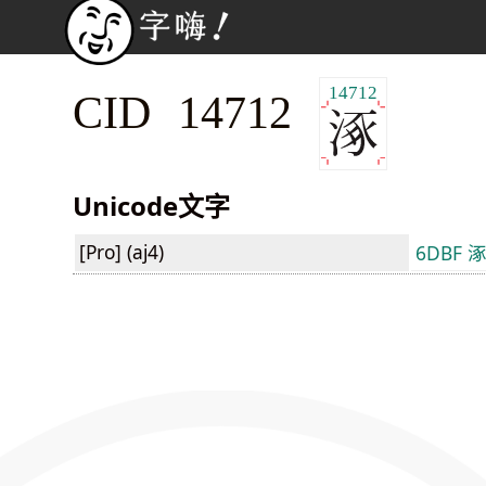
14712
CID 14712
Unicode文字
[Pro] (aj4)
6DBF 涿