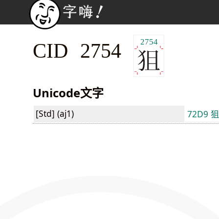
2754
CID 2754
Unicode文字
[Std] (aj1)
72D9 狙