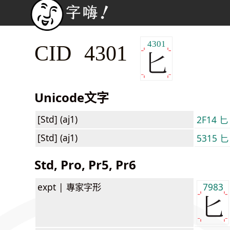
4301
CID 4301
Unicode文字
[Std] (aj1)
2F14 ⼔
[Std] (aj1)
5315 匕
Std, Pro, Pr5, Pr6
expt |
專家字形
7983