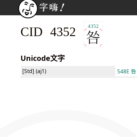
4352
CID 4352
Unicode文字
[Std] (aj1)
548E 咎