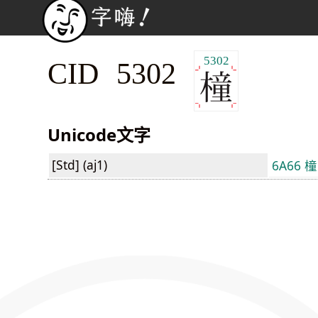
5302
CID 5302
Unicode文字
[Std] (aj1)
6A66 橦