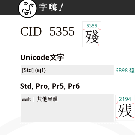
5355
CID 5355
Unicode文字
[Std] (aj1)
6B98 殘
Std, Pro, Pr5, Pr6
aalt |
其他異體
2194