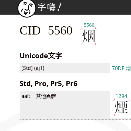
5560
CID 5560
Unicode文字
[Std] (aj1)
70DF 烟
Std, Pro, Pr5, Pr6
aalt |
其他異體
1294