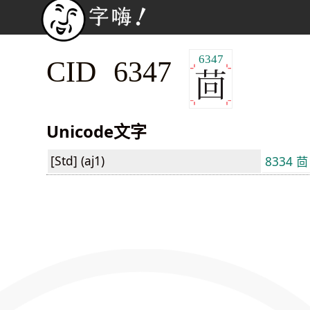
6347
CID 6347
Unicode文字
[Std] (aj1)
8334 茴