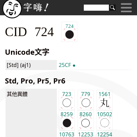
724
CID 724
Unicode文字
[Std] (aj1)
25CF ●
Std, Pro, Pr5, Pr6
其他異體
723
779
1561
8259
8260
10502
10763
12253
12254