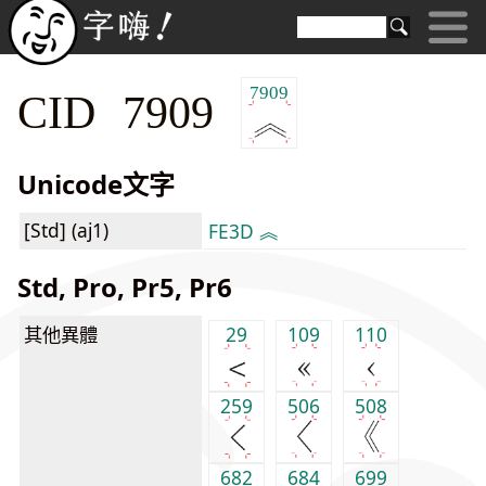
7909
CID 7909
Unicode文字
[Std] (aj1)
FE3D ︽
Std, Pro, Pr5, Pr6
其他異體
29
109
110
259
506
508
682
684
699