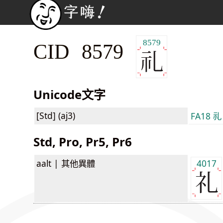
8579
CID 8579
Unicode文字
[Std] (aj3)
FA18 礼
Std, Pro, Pr5, Pr6
aalt |
其他異體
4017