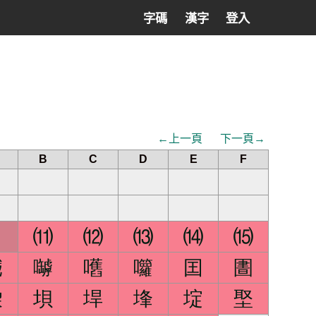
字碼
漢字
登入
←上一頁
下一頁→
B
C
D
E
F
⑾
⑿
⒀
⒁
⒂
嚱
嚹
嚿
囖
囯
圕
垜
垻
垾
埄
埞
埾