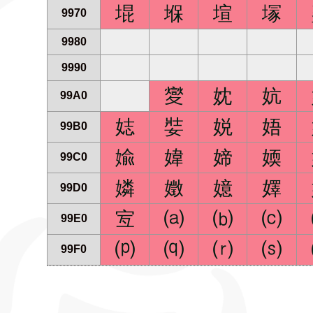
堒
堢
塇
塜
9970
9980
9990
夑
妉
妔
99A0
娡
娤
娧
娪
99B0
婾
媁
媂
媆
99C0
嫾
嬍
嬑
嬕
99D0
宐
⒜
⒝
⒞
99E0
⒫
⒬
⒭
⒮
99F0