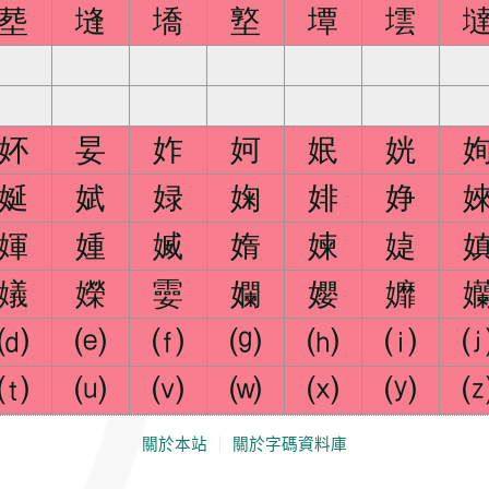
塟
塳
墧
墪
墰
墵
妚
妟
妰
妸
姄
姯
娫
娬
娽
婅
婔
婙
媈
媑
媙
媠
媡
媫
嬟
嬫
孁
孄
孆
孊
⒟
⒠
⒡
⒢
⒣
⒤
⒯
⒰
⒱
⒲
⒳
⒴
關於本站
｜
關於字碼資料庫