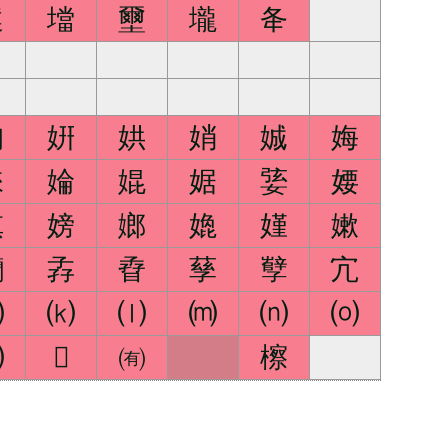
墶
壋
壐
壠
夅
姰
姸
娂
娋
娍
娒
婡
婨
婫
婮
婱
婹
嫃
嫎
嫏
嫓
嫤
嫰
孏
孨
孴
孶
孼
宂
⒥
⒦
⒧
⒨
⒩
⒪
⒵

㈲
檫