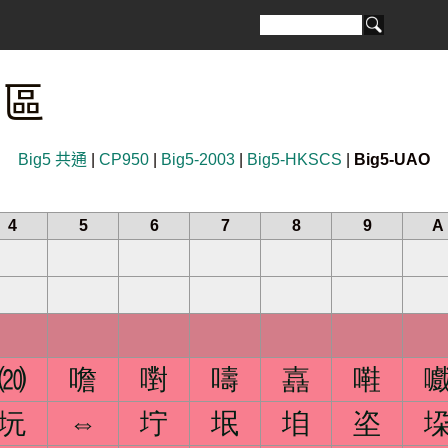
 區
Big5 共通
|
CP950
|
Big5-2003
|
Big5-HKSCS
|
Big5-UAO
4
5
6
7
8
9
A
⒇
噡
嚉
嚋
嚞
嚡
坃
⇔
坾
垊
垍
垐