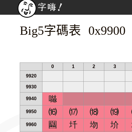
Big5字碼表 0x9900
0
1
2
3
9920
9930
噝
9940
⒃
⒄
⒅
⒆
9950
圝
圲
圽
圿
9960