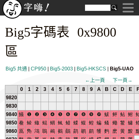
Big5字碼表 0x9800
區
Big5 共通
|
CP950
|
Big5-2003
|
Big5-HKSCS
|
Big5-UAO
←上一頁
下一頁→
0
1
2
3
4
5
6
7
8
9
A
B
C
D
E
9820
9830
9840
鱶
❶
❷
❸
❹
❺
❻
❼
❽
❾
❿
鲅
鲆
鲇
鲋
9850
鲞
鲮
鲰
鲲
鲴
鲺
鲼
鲽
鳆
鳇
鳊
鳋
鳓
鳘
鳙
9860
鳫
鳬
鴪
鵈
鵐
鵺
鷆
鹋
鹕
鹛
鹱
麪
麽
黄
黢