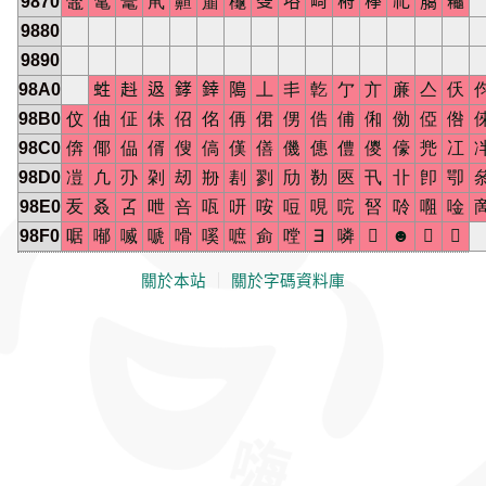
9870
鼈
鼋
鼍
鼡
齄
齑
龝
﨎
﨏
﨑
﨓
﨔
礼
﨟
蘒
9880
9890
98A0
﨡
﨣
﨤
﨧
﨨
﨩
丄
丯
亁
亇
亣
亷
亼
仸
98B0
伩
伷
佂
佅
佋
佲
侢
侰
侽
俈
俌
俰
俲
俹
倃
98C0
倴
倻
偘
偦
傁
傐
傼
僐
僟
僡
僼
儍
儫
兠
冮
98D0
凒
凢
刅
刴
刼
剙
剨
剹
劤
勌
匧
卂
卝
卽
卾
98E0
叐
叒
叾
呭
咅
咓
咞
咹
哣
哯
唍
唘
唥
唨
唫
98F0
啹
喐
喴
嗁
嗗
嗘
嗻
侴
嘡
∃
噒

☻


關於本站
｜
關於字碼資料庫