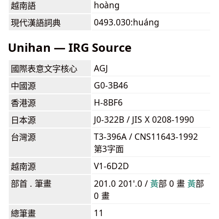
hoàng
越南語
0493.030:huáng
現代漢語詞典
Unihan — IRG Source
AGJ
國際表意文字核心
G0-3B46
中國源
H-8BF6
香港源
J0-322B / JIS X 0208-1990
日本源
T3-396A / CNS11643-1992
台灣源
第3字面
V1-6D2D
越南源
部首 . 筆畫
201.0 201'.0 /
⿈
部 0 畫
⿈
部
0 畫
11
總筆畫