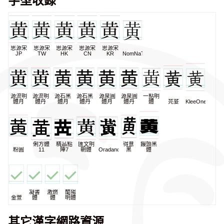
思源宋
思源宋
思源宋
思源宋
思源宋
JP
TW
HK
CN
KR
NomNaTong
源流明
源流明
源石黑
源石黑
源泉圓
源泉圓
一點明
體月
體丹
體月
體丹
體月
體丹
體
芫荽
KleeOne
俐方體
精品點
匯文明
得意
饅頭黑
粉圓
11
陣7
朝體
Oradano
黑
體
凝書
激燃
蘭陽
金萱
體
體
明體
其它漢字網路資源