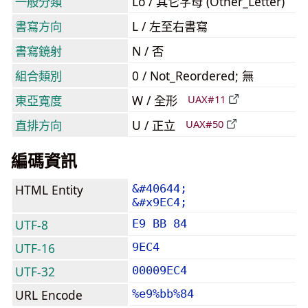
一般分類
Lo / 其它字母 (Other_Letter)
書寫方向
L / 左至右書寫
書寫鏡射
N / 否
組合類別
0 / Not_Reordered; 無
東亞寬度
W / 全形
UAX#11
直排方向
U / 正立
UAX#50
編碼資訊
HTML Entity
&#40644;
&#x9EC4;
UTF-8
E9 BB 84
UTF-16
9EC4
UTF-32
00009EC4
URL Encode
%e9%bb%84