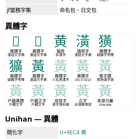
jf當務字集
命名包、日文包
異體字
𡕛
𨝴
⻩
潢
獚
異體字
異體字
偏旁
通假字
異體字
漢語大字典
漢語大字典
非漢字
漢語大字典
疑難字考釋
獷
黃
黃
黃
黃
異體字
異體字
異體字
異體字
舊字體
疑難字考釋
漢語大字典
人名用漢字
JIS X 0213
常用漢字表
黃
黃
黃
黃
黃
戶籍異體
戶籍正字
部首字
正字
來源分離
戶籍文字
戶籍文字
漢字資料庫
台灣教育部
Unicode
Unihan — 異體
簡化字
U+9EC4 黄