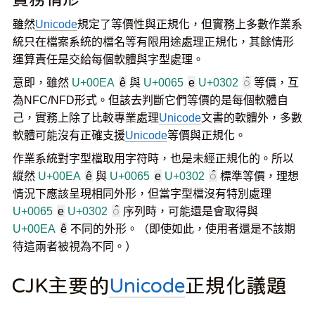
雖然
Unicode
規定了等價性與正規化，但實務上多數作業系
統只在檔案系統的檔名等有限用途處理正規化，其餘情形
運算責任是交給每個軟體與字型處理。
意即，雖然
U+00EA
ê
與
U+0065
e
U+0302
◌̂
等價，互
為NFC/NFD形式。但該去判斷它們等價的是每個軟體自
己，實務上除了比較專業處理
Unicode
文書的軟體外，多數
軟體可能沒有正確支援
Unicode
等價與正規化。
作業系統對字型檔取用字符時，也是未經正規化的。所以
縱然
U+00EA
ê
與
U+0065
e
U+0302
◌̂
標準等價，理想
情況下應該呈現相同外形，但當字型檔沒有特別處理
U+0065
e
U+0302
◌̂
序列時，可能還是會取得與
U+00EA
ê
不同的外形。（即使如此，使用者還是不該期
待這兩者被視為不同。）
CJK主要的
Unicode
正規化議題