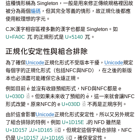
這種情形稱為 Singleton，一般是用來修正傳統規格裡因故
被分為兩個
編碼
，但其完全等義的情形，故正規化後都應
使用較理想的字元。
CJK漢字相容區裡多數的漢字也都是 Singleton。如
U+FA0C
兀
的正規形式是
U+5140
兀
。
正規化安定性與組合排除
為了確保
Unicode
正規化形式不受版本干擾，
Unicode
規定
每個字的正規化形式（包括NFC與NFD），在之後的新版
本也必須盡可能確保它永遠正規。
例如目前 e̍ 並沒有收錄預組形式，NFD與NFC都是 e
U+030D
◌̍
。但如果未來收了預組的 e̍，這一來就會讓NFC
形式改變。原來NFC的 e
U+030D
◌̍
不再是正規序列。
由於這會影響
Unicode
正規化形式安定性，所以又另外規定
了組合排除的特例。例如
U+1D15E
的 NFD 雖然是
U+1D157
U+1D165
◌𝅥
，但規定這個字組合排除，NFC
仍是
U+1D157
U+1D165
◌𝅥
，確保安定性。