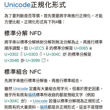
Unicode
正規化形式
為了要判斷是否等價，首先需要將字串進行正規化，才能
方便比較。正規化形式有下列4種：
標準分解 NFD
將字串以標準分解映射分解到無法分解為止，再進行標準
順序調整。如
U+1EC5
ễ
的標準分解是
U+0065
e
U+0302
◌̂
U+0303
◌̃
。
U+304C
が
的標準分解是
U+304B
か
U+3099
◌゙
。
標準組合 NFC
先將字串進行標準分解後，再進行標準組合。
雖然
Unicode
定義有大量組合用字元，但基於歷史因素，
幾乎所有既有
編碼
標準所收錄的都是預組文字（例如
U+304C
が
）。
Unicode
若僅以標準分解視為正規形式，
則既有的大量資料、
編碼
都是非正規形式，這並不是理想