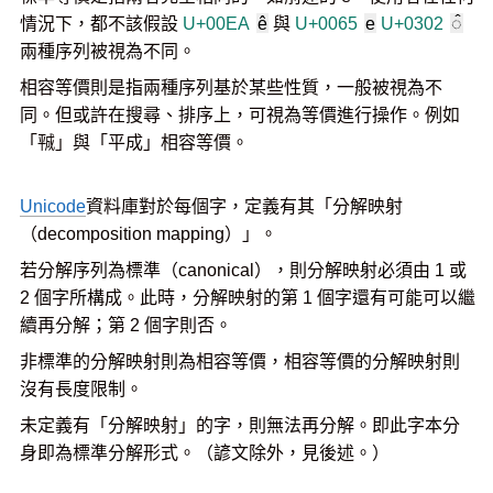
情況下，都不該假設
U+00EA
ê
與
U+0065
e
U+0302
◌̂
兩種序列被視為不同。
相容等價則是指兩種序列基於某些性質，一般被視為不
同。但或許在搜尋、排序上，可視為等價進行操作。例如
「㍻」與「平成」相容等價。
Unicode
資料庫對於每個字，定義有其「分解映射
（decomposition mapping）」。
若分解序列為標準（canonical），則分解映射必須由 1 或
2 個字所構成。此時，分解映射的第 1 個字還有可能可以繼
續再分解；第 2 個字則否。
非標準的分解映射則為相容等價，相容等價的分解映射則
沒有長度限制。
未定義有「分解映射」的字，則無法再分解。即此字本分
身即為標準分解形式。（諺文除外，見後述。）