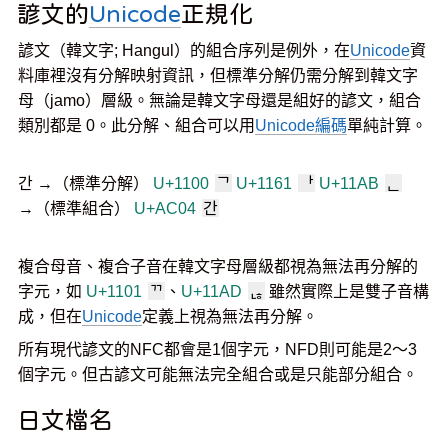
諺文的
Unicode
正規化
諺文（韓文字; Hangul）的組合序列是例外，在
Unicode
資
料庫裡沒有分解映射資訊，但標準分解仍需分解到韓文字
母（jamo）層級。無論是韓文字母還是組好的諺文，組合
類別都是 0。此分解、組合可以用
Unicode
編碼
單純計算。
간 →（標準分解）
U+1100
ᄀ
U+1161
ᅡ
U+11AB
ᆫ
→（標準組合）
U+AC04
간
複合母音、複合子音在韓文字母層級都視為無法再分解的
字元，如
U+1101
ᄁ
、
U+11AD
ᆭ
雖然實際上是雙子音構
成，但在
Unicode
定義上視為無法再分解。
所有現代諺文的NFC都會是1個字元，NFD則可能是2～3
個字元。但古諺文可能無法完全組合或是只能部分組合。
日文檔名