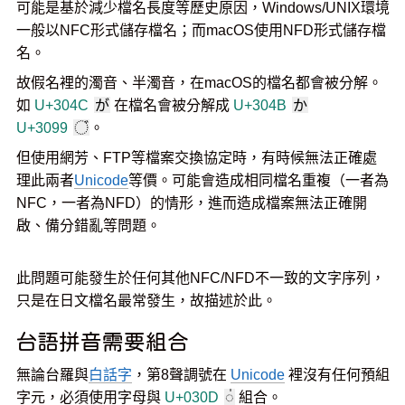
可能是基於減少檔名長度等歷史原因，Windows/UNIX環境
一般以NFC形式儲存檔名；而macOS使用NFD形式儲存檔
名。
故假名裡的濁音、半濁音，在macOS的檔名都會被分解。
如
U+304C
が
在檔名會被分解成
U+304B
か
U+3099
◌゙
。
但使用網芳、FTP等檔案交換協定時，有時候無法正確處
理此兩者
Unicode
等價。可能會造成相同檔名重複（一者為
NFC，一者為NFD）的情形，進而造成檔案無法正確開
啟、備分錯亂等問題。
此問題可能發生於任何其他NFC/NFD不一致的文字序列，
只是在日文檔名最常發生，故描述於此。
台語拼音需要組合
無論台羅與
白話字
，第8聲調號在
Unicode
裡沒有任何預組
字元，必須使用字母與
U+030D
◌̍
組合。