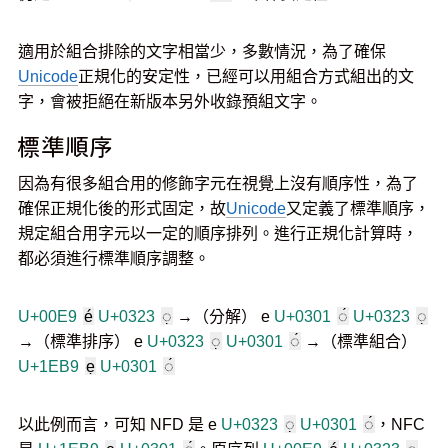
適用於組合排除的文字相當少，多數情況，為了確保
Unicode
正規化的安定性，已經可以用組合方式組出的文
字，會被拒絕在新版本另外收錄預組文字。
標準順序
因為有很多組合用的修飾字元在視覺上沒有順序性，為了
確保正規化後的形式固定，故
Unicode
又定義了標準順序，
規定組合用字元以一定的順序排列。進行正規化計算時，
都必須進行標準順序調整。
U+00E9
é
U+0323
◌̣
→（分解） e
U+0301
◌́
U+0323
◌̣
→（標準排序） e
U+0323
◌̣
U+0301
◌́
→（標準組合）
U+1EB9
ẹ
U+0301
◌́
以此例而言，可知 NFD 是 e
U+0323
◌̣
U+0301
◌́
，NFC