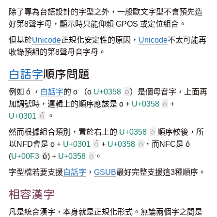
除了專為台語設計的字型之外，一般歐文字型不會預先造
好第8聲字母，顯示時只能仰賴 GPOS 或定位組合。
但基於
Unicode
正規化安定性的原因，
Unicode
不太可能再
收錄預組的第8聲母音字母。
白話字
順序問題
例如 ó͘ ，
白話字
的 o͘ （o
U+0358
◌͘
）是個母音字，上面再
加調號時，邏輯上的順序應該是 o +
U+0358
◌͘
+
U+0301
◌́
。
然而根據組合類別，置於右上的
U+0358
◌͘
順序較後，所
以NFD會是 o +
U+0301
◌́
+
U+0358
◌͘
，而NFC是 ó
(
U+00F3
ó
) +
U+0358
◌͘
。
字型檔若要支援
白話字
，
GSUB
最好完整支援這3種順序。
相容漢字
凡是統合漢字，本身就是正規化形式。無論兩個字之間是