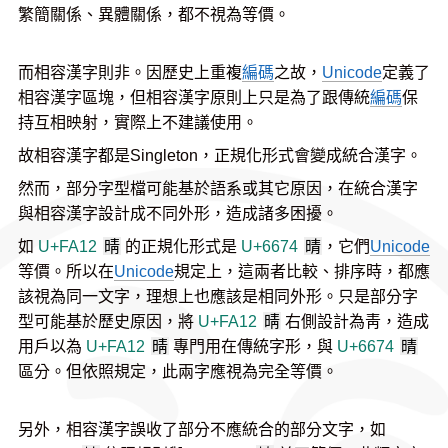
繁簡關係、異體關係，都不視為等價。
而相容漢字則非。因歷史上重複
編碼
之故，
Unicode
定義了
相容漢字區塊，但相容漢字原則上只是為了跟傳統
編碼
保
持互相映射，實際上不建議使用。
故相容漢字都是Singleton，正規化形式會變成統合漢字。
然而，部分字型檔可能基於語系或其它原因，在統合漢字
與相容漢字設計成不同外形，造成諸多困擾。
如
U+FA12
晴
的正規化形式是
U+6674
晴
，它們
Unicode
等價。所以在
Unicode
規定上，這兩者比較、排序時，都應
該視為同一文字，理想上也應該是相同外形。只是部分字
型可能基於歷史原因，將
U+FA12
晴
右側設計為靑，造成
用戶以為
U+FA12
晴
專門用在傳統字形，與
U+6674
晴
區分。但依照規定，此兩字應視為完全等價。
另外，相容漢字誤收了部分不應統合的部分文字，如