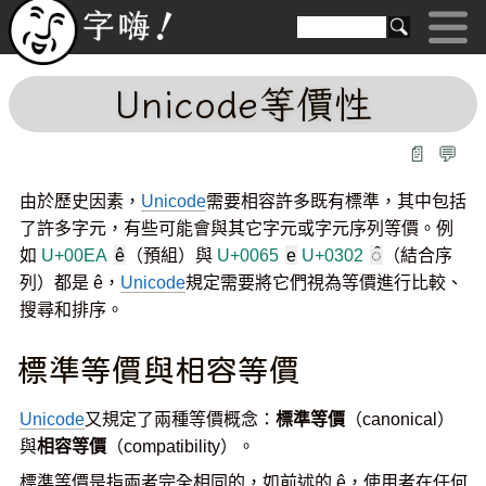
Unicode等價性
📄
💬
由於歷史因素，
Unicode
需要相容許多既有標準，其中包括
了許多字元，有些可能會與其它字元或字元序列等價。例
如
U+00EA
ê
（預組）與
U+0065
e
U+0302
◌̂
（結合序
列）都是 ê，
Unicode
規定需要將它們視為等價進行比較、
搜尋和排序。
標準等價與相容等價
Unicode
又規定了兩種等價概念：
標準等價
（canonical）
與
相容等價
（compatibility）。
標準等價是指兩者完全相同的，如前述的 ê，使用者在任何