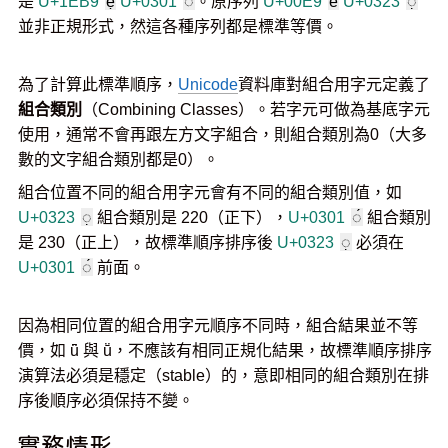
是
U+1EB9
ẹ
U+0301
◌́
。原序列
U+00E9
é
U+0323
◌̣
並非正規形式，然這各種序列都是標準等價。
為了計算此標準順序，
Unicode
資料庫對組合用字元定義了
組合類別
（Combining Classes）。若字元可做為基底字元
使用，通常不會再跟左方文字組合，則組合類別為0（大多
數的文字組合類別都是0）。
組合位置不同的組合用字元會有不同的組合類別值，如
U+0323
◌̣
組合類別是 220（正下），
U+0301
◌́
組合類別
是 230（正上），故標準順序排序後
U+0323
◌̣
必須在
U+0301
◌́
前面。
因為相同位置的組合用字元順序不同時，組合結果並不等
價，如 ǖ 與 ṻ，不應該有相同正規化結果，故標準順序排序
演算法必須是穩定（stable）的，意即相同的組合類別在排
序後順序必須保持不變。
實務情形