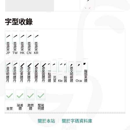
字型收錄
思
思
思
思
思
源
源
源
源
源
宋
宋
宋
宋
宋
JP
TW
HK
CN
KR
源
源
源
源
源
源
匯
流
流
石
石
泉
泉
一
文
饅
明
明
黑
黑
圓
圓
點
明
頭
體
體
體
體
體
體
明
芫
粉
朝
黑
月
丹
月
丹
月
丹
體
荽
KleeOne
圓
體
Oradano
體
凝書
激燃
蘭陽
金萱
體
體
明體
關於本站
｜
關於字碼資料庫