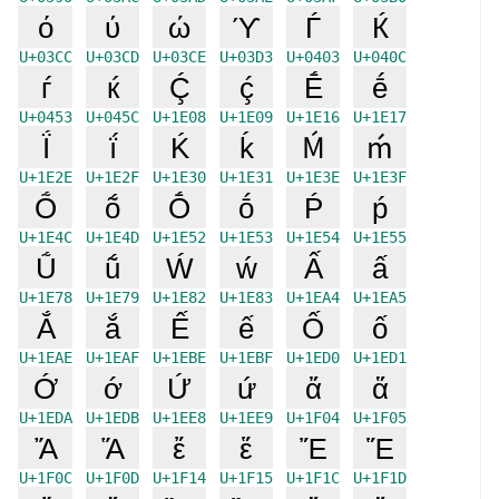
ό
ύ
ώ
ϓ
Ѓ
Ќ
U+03CC
U+03CD
U+03CE
U+03D3
U+0403
U+040C
ѓ
ќ
Ḉ
ḉ
Ḗ
ḗ
U+0453
U+045C
U+1E08
U+1E09
U+1E16
U+1E17
Ḯ
ḯ
Ḱ
ḱ
Ḿ
ḿ
U+1E2E
U+1E2F
U+1E30
U+1E31
U+1E3E
U+1E3F
Ṍ
ṍ
Ṓ
ṓ
Ṕ
ṕ
U+1E4C
U+1E4D
U+1E52
U+1E53
U+1E54
U+1E55
Ṹ
ṹ
Ẃ
ẃ
Ấ
ấ
U+1E78
U+1E79
U+1E82
U+1E83
U+1EA4
U+1EA5
Ắ
ắ
Ế
ế
Ố
ố
U+1EAE
U+1EAF
U+1EBE
U+1EBF
U+1ED0
U+1ED1
Ớ
ớ
Ứ
ứ
ἄ
ἅ
U+1EDA
U+1EDB
U+1EE8
U+1EE9
U+1F04
U+1F05
Ἄ
Ἅ
ἔ
ἕ
Ἔ
Ἕ
U+1F0C
U+1F0D
U+1F14
U+1F15
U+1F1C
U+1F1D