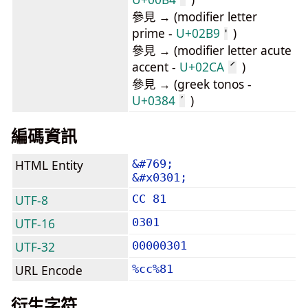
參見 → (modifier letter
prime -
U+02B9
)
ʹ
參見 → (modifier letter acute
accent -
U+02CA
)
ˊ
參見 → (greek tonos -
U+0384
)
΄
編碼資訊
HTML Entity
&#769;
&#x0301;
UTF-8
CC 81
UTF-16
0301
UTF-32
00000301
URL Encode
%cc%81
衍生字符