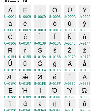
Á
É
Í
Ó
Ú
Ý
U+00C1
U+00C9
U+00CD
U+00D3
U+00DA
U+00DD
á
é
í
ó
ú
ý
U+00E1
U+00E9
U+00ED
U+00F3
U+00FA
U+00FD
Ć
ć
Ĺ
ĺ
Ń
ń
U+0106
U+0107
U+0139
U+013A
U+0143
U+0144
Ŕ
ŕ
Ś
ś
Ź
ź
U+0154
U+0155
U+015A
U+015B
U+0179
U+017A
Ǘ
ǘ
Ǵ
ǵ
Ǻ
ǻ
U+01D7
U+01D8
U+01F4
U+01F5
U+01FA
U+01FB
Ǽ
ǽ
Ǿ
ǿ
΅
Ά
U+01FC
U+01FD
U+01FE
U+01FF
U+0385
U+0386
Έ
Ή
Ί
Ό
Ύ
Ώ
U+0388
U+0389
U+038A
U+038C
U+038E
U+038F
ΐ
ά
έ
ή
ί
ΰ
U+0390
U+03AC
U+03AD
U+03AE
U+03AF
U+03B0