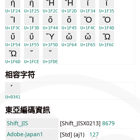
ἤ
ἥ
Ἤ
Ἥ
ἴ
ἵ
U+1F24
U+1F25
U+1F2C
U+1F2D
U+1F34
U+1F35
Ἴ
Ἵ
ὄ
ὅ
Ὄ
Ὅ
U+1F3C
U+1F3D
U+1F44
U+1F45
U+1F4C
U+1F4D
ὔ
ὕ
Ὕ
ὤ
ὥ
Ὤ
U+1F54
U+1F55
U+1F5D
U+1F64
U+1F65
U+1F6C
Ὥ
῎
῞
U+1F6D
U+1FCE
U+1FDE
相容字符
U+0341
東亞編碼資訊
Shift_JIS
[Shift_JISX0213]
8679
Adobe-Japan1
[Std] (aj1)
127