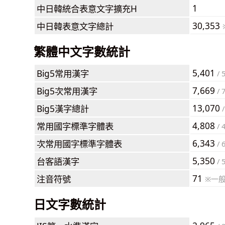
1
中日韓統合表意文字擴充H
30,353
中日韓表意文字總計
繁體中文字數統計
5,401
Big5常用漢字
/ 
7,669
Big5次常用漢字
/ 
13,070
Big5漢字總計
/
4,808
常用國字標準字體表
/ 
6,343
次常用國字標準字體表
/ 
5,350
台客語漢字
/ 
71
注音符號
※一
日文字數統計