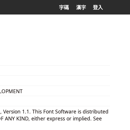
字碼
漢字
登入
VELOPMENT
 Version 1.1. This Font Software is distributed
NY KIND, either express or implied. See