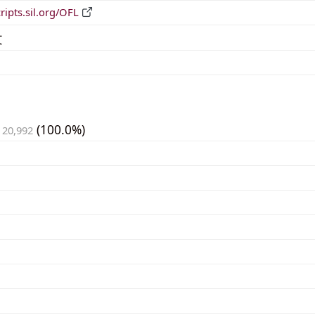
cripts.sil.org/OFL
文
(100.0%)
 20,992