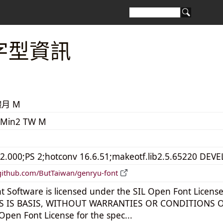
字型資訊
月 M
Min2 TW M
 2.000;PS 2;hotconv 16.6.51;makeotf.lib2.5.65220 DE
/github.com/ButTaiwan/genryu-font
t Software is licensed under the SIL Open Font License,
S IS BASIS, WITHOUT WARRANTIES OR CONDITIONS OF A
Open Font License for the spec...