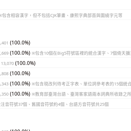
※包含相容漢字，但不包括CJK筆畫、康熙字典部首與圍繞字元等
(100.0%)
5,401
(100.0%)
7,669
※包含10個在Big5符號區裡的統合漢字、7個倚天
(100.0%)
 13,070
(100.0%)
4,808
(100.0%)
6,343
※包含現改列待考正字表、單位詞參考表的15個統
(100.0%)
5,350
※教育部臺灣台語、臺灣客家語兩本詞典所收錄之
般注音符號37個、舊國音符號約4個、台語方音符號共25個