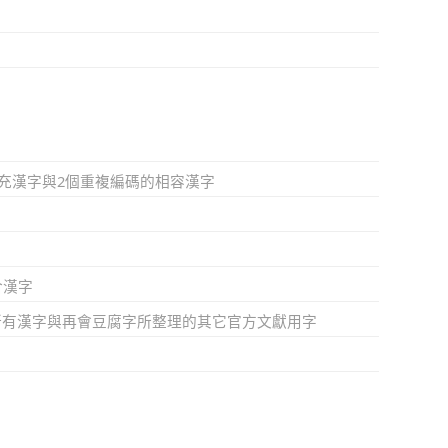
擴充漢字與2個重複編碼的相容漢字
合漢字
所有漢字與再會豆腐字所整理的其它官方文獻用字