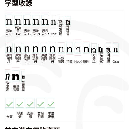
字型收錄
教
教
育
育
思源
部
部
思源
宋
思源
思源
思源
楷
隸
宋JP
TW
宋HK
宋CN
宋KR
NomNaTong
體
書
匯
俐
精
文
源流
源流
源石
源石
源泉
源泉
方
品
明
明體
明體
黑體
黑體
圓體
圓體
一點
體
點
朝
月
丹
月
丹
月
丹
明體
芫荽
KleeOne
粉圓
11
陣7
體
Oradano
辰
宇
得
落
意
饅頭
雁
黑
黑體
體
凝書
激燃
蘭陽
李漢
金萱
體
體
明體
港楷