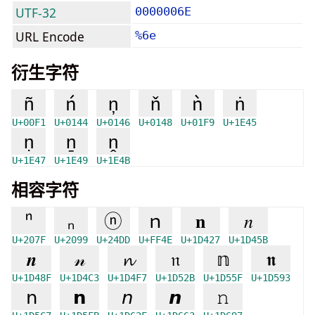
UTF-32
0000006E
URL Encode
%6e
衍生字符
ñ
ń
ņ
ň
ǹ
ṅ
U+00F1
U+0144
U+0146
U+0148
U+01F9
U+1E45
ṇ
ṉ
ṋ
U+1E47
U+1E49
U+1E4B
相容字符
ⁿ
ₙ
ⓝ
ｎ
𝐧
𝑛
U+207F
U+2099
U+24DD
U+FF4E
U+1D427
U+1D45B
𝒏
𝓃
𝓷
𝔫
𝕟
𝖓
U+1D48F
U+1D4C3
U+1D4F7
U+1D52B
U+1D55F
U+1D593
𝗇
𝗻
𝘯
𝙣
𝚗