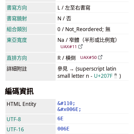
書寫方向
L / 左至右書寫
書寫鏡射
N / 否
組合類別
0 / Not_Reordered; 無
東亞寬度
Na / 窄體（半形或比例寬）
UAX#11
直排方向
R / 橫倒
UAX#50
詳細附註
參見 → (superscript latin
small letter n -
U+207F
)
ⁿ
編碼資訊
HTML Entity
&#110;
&#x006E;
UTF-8
6E
UTF-16
006E