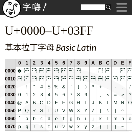
U+0000–U+03FF
基本拉丁字母 Basic Latin
0
1
2
3
4
5
6
7
8
9
A
B
C
D
E
F
0000
�









0010















0020
!
"
#
$
%
&
'
(
)
*
+
,
-
.
/
0030
0
1
2
3
4
5
6
7
8
9
:
;
<
=
>
?
0040
@
A
B
C
D
E
F
G
H
I
J
K
L
M
N
O
0050
P
Q
R
S
T
U
V
W
X
Y
Z
[
\
]
^
_
0060
`
a
b
c
d
e
f
g
h
i
j
k
l
m
n
o
0070
p
q
r
s
t
u
v
w
x
y
z
{
|
}
~