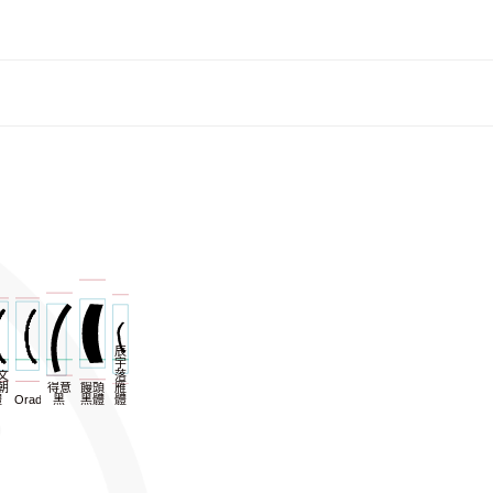
辰
宇
文
落
朝
得意
饅頭
雁
體
Oradano
黑
黑體
體