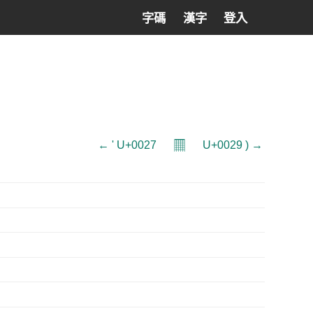
字碼
漢字
登入
𝄜
← ' U+0027
U+0029 ) →