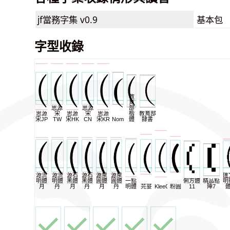
jf當務字集
v0.9
基本包
字型收錄
教
育
思源
思源
部
思源
宋
思源
宋
思源
楷
教育部
宋JP
TW
宋HK
CN
宋KR
NomNaTong
體
隸書
源流
源流
源石
源石
源泉
源泉
匯
明體
明體
黑體
黑體
圓體
圓體
一點
俐方體
精品點
明
月
丹
月
丹
月
丹
明體
芫荽
KleeOne
粉圓
11
陣7