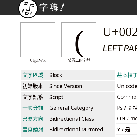
(
U+00
LEFT PA
GlyphWiki
裝置上的字型
文字區域
| Block
基本拉丁字母
初始版本
| Since Version
Unicod
Commo
文字語系
| Script
一般分類
| General Category
Ps / 開
ON / mo
書寫方向
| Bidirectional Class
書寫鏡射
| Bidirectional Mirrored
Y / 是