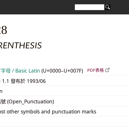
28
RENTHESIS
 / Basic Latin
(U+0000–U+007F)
PDF表格
e 1.1 發布於 1993/06
n
括號 (Open_Punctuation)
st other symbols and punctuation marks