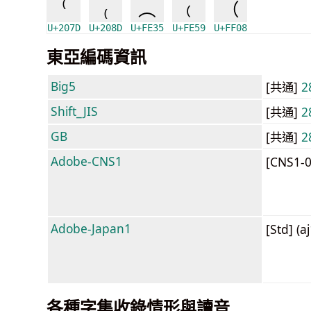
⁽
₍
︵
﹙
（
U+207D
U+208D
U+FE35
U+FE59
U+FF08
東亞編碼資訊
Big5
[共通]
2
Shift_JIS
[共通]
2
GB
[共通]
2
Adobe-CNS1
[CNS1-
Adobe-Japan1
[Std] (a
各種字集收錄情形與讀音