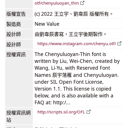
otf/chenyuluoyan_thin
版權宣告
(c) 2022 王立宇、劉韋辰 版權所有。
New Value
製造商
設計師
由劉韋辰書寫，王立宇後期製作。
https://www.instagram.com/chenyu.otf/
設計師
The Chenyuluoyan-Thin font is
授權資訊
written by Liu, Wei-Chen, created by
Wang, Li-Yu, with Reserved Font
Names 辰宇落雁 and Chenyuluoyan.
under SIL Open Font License,
Version 1.1. This license is copied
below, and is also available with a
FAQ at: http:/...
http://scripts.sil.org/OFL
授權資訊網
站