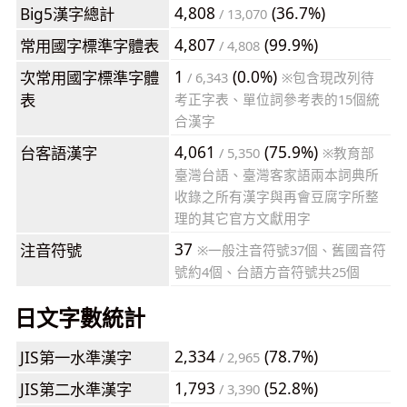
4,808
(36.7%)
Big5漢字總計
/ 13,070
4,807
(99.9%)
常用國字標準字體表
/ 4,808
1
(0.0%)
次常用國字標準字體
/ 6,343
※包含現改列待
表
考正字表、單位詞參考表的15個統
合漢字
4,061
(75.9%)
台客語漢字
/ 5,350
※教育部
臺灣台語、臺灣客家語兩本詞典所
收錄之所有漢字與再會豆腐字所整
理的其它官方文獻用字
37
注音符號
※一般注音符號37個、舊國音符
號約4個、台語方音符號共25個
日文字數統計
2,334
(78.7%)
JIS第一水準漢字
/ 2,965
1,793
(52.8%)
JIS第二水準漢字
/ 3,390