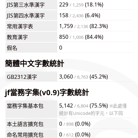
229
(18.1%)
JIS第三水準漢字
/ 1,259
158
(6.4%)
JIS第四水準漢字
/ 2,436
1,759
(82.3%)
常用漢字表
/ 2,136
850
(84.4%)
教育漢字
/ 1,006
0
假名
簡體中文字數統計
3,060
(45.2%)
GB2312漢字
/ 6,763
jf當務字集(v0.9)字數統計
5,142
(75.5%)
當務字集基本包
/ 6,804
※此處僅
統計有Unicode的字元，以下同
0
(0.0%)
本土語言擴充包
/ 898
0
(0.0%)
命名常用擴充包
/ 612