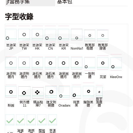
jf當務字集
基本包
字型收錄
思源宋
思源宋
思源宋
思源宋
思源宋
教育部
教育部
JP
TW
HK
CN
KR
NomNaTong
楷體
隸書
源流明
源流明
源石黑
源石黑
源泉圓
源泉圓
一點明
體月
體丹
體月
體丹
體月
體丹
體
芫荽
KleeOne
辰宇
俐方體
精品點
匯文明
得意
饅頭黑
落雁
粉圓
11
陣7
朝體
Oradano
黑
體
體
凝書
激燃
蘭陽
李漢