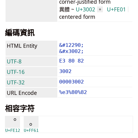
corner-justified form
異體 ~
U+3002
U+FE01
。
centered form
編碼資訊
HTML Entity
&#12290;
&#x3002;
UTF-8
E3 80 82
UTF-16
3002
UTF-32
00003002
URL Encode
%e3%80%82
相容字符
︒
｡
U+FE12
U+FF61