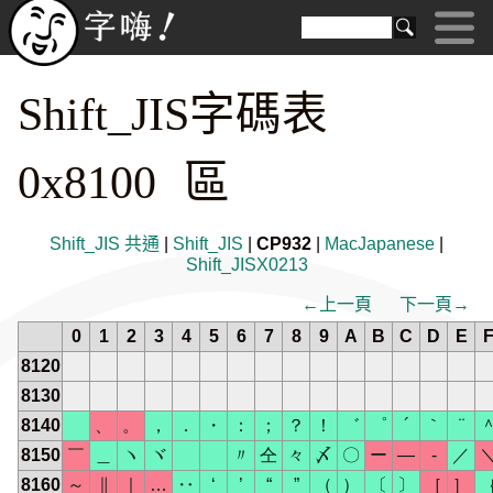
Shift_JIS字碼表
0x8100 區
Shift_JIS 共通
|
Shift_JIS
|
CP932
|
MacJapanese
|
Shift_JISX0213
←上一頁
下一頁→
0
1
2
3
4
5
6
7
8
9
A
B
C
D
E
8120
8130
8140
、
。
，
．
・
：
；
？
！
゛
゜
´
｀
¨
8150
￣
＿
ヽ
ヾ
ゝ
ゞ
〃
仝
々
〆
〇
ー
―
‐
／
8160
～
∥
｜
…
‥
‘
’
“
”
（
）
〔
〕
［
］