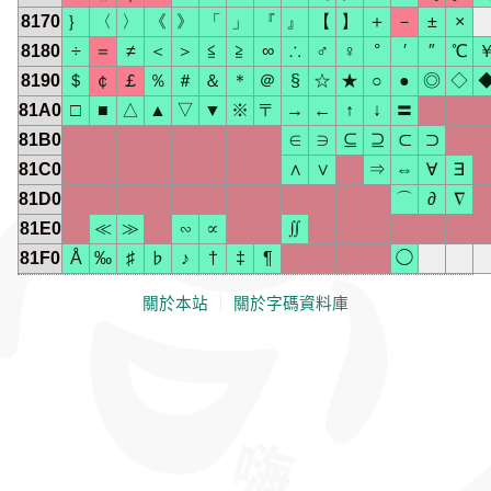
8170
｝
〈
〉
《
》
「
」
『
』
【
】
＋
－
±
×
8180
÷
＝
≠
＜
＞
≦
≧
∞
∴
♂
♀
°
′
″
℃
8190
＄
￠
￡
％
＃
＆
＊
＠
§
☆
★
○
●
◎
◇
81A0
□
■
△
▲
▽
▼
※
〒
→
←
↑
↓
〓
81B0
∈
∋
⊆
⊇
⊂
⊃
81C0
∧
∨
⇒
⇔
∀
∃
81D0
⌒
∂
∇
81E0
≪
≫
∽
∝
∬
81F0
Å
‰
♯
♭
♪
†
‡
¶
◯
關於本站
｜
關於字碼資料庫