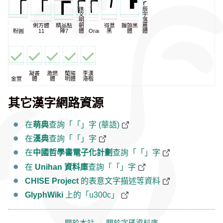
匯
辰
文
宇
明
落
俐方體
精品點
朝
得意
饅頭黑
雁
粉圓
11
陣7
體
Oradano
黑
體
體
凝書
激燃
蘭陽
李漢
金萱
體
體
明體
港楷
其它漢字網路資源
在
萌典
查詢「「」字 (華語)
在
漢典
查詢「「」字
在
中國哲學書電子化計劃
查詢「「」字
在
Unihan 資料庫
查詢「「」字
CHISE Project
的表意文字描述等資料
GlyphWiki
上的「u300c」
關於本站
｜
關於字碼資料庫