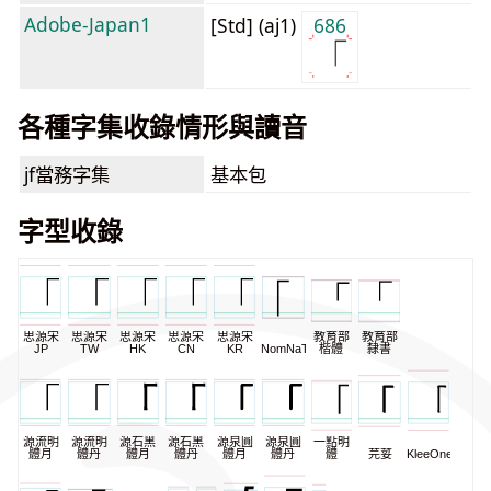
Adobe-Japan1
[Std] (aj1)
686
各種字集收錄情形與讀音
jf當務字集
基本包
字型收錄
思源宋
思源宋
思源宋
思源宋
思源宋
教育部
教育部
JP
TW
HK
CN
KR
NomNaTong
楷體
隸書
源流明
源流明
源石黑
源石黑
源泉圓
源泉圓
一點明
體月
體丹
體月
體丹
體月
體丹
體
芫荽
KleeOne