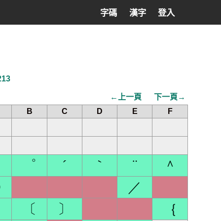
字碼
漢字
登入
213
←上一頁
下一頁→
B
C
D
E
F
゛
゜
´
｀
¨
＾
〇
／
）
〔
〕
｛