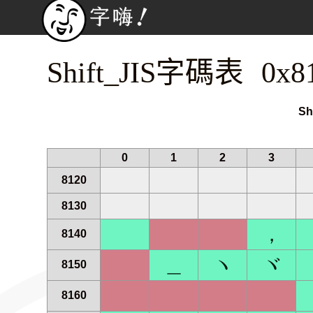
Shift_JIS字碼表 0x8
Sh
0
1
2
3
8120
8130
，
8140
＿
ヽ
ヾ
8150
8160