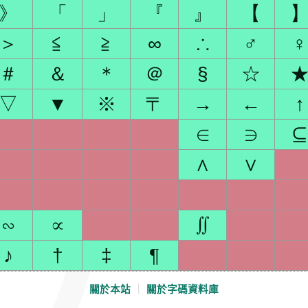
》
「
」
『
』
【
＞
≦
≧
∞
∴
♂
♀
＃
＆
＊
＠
§
☆
▽
▼
※
〒
→
←
↑
∈
∋
⊆
∧
∨
∽
∝
∬
♪
†
‡
¶
關於本站
｜
關於字碼資料庫