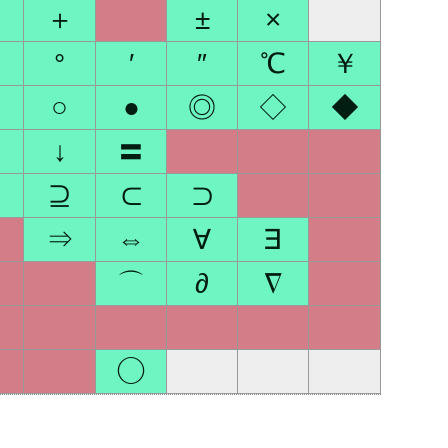
】
＋
±
×
°
′
″
℃
￥
★
○
●
◎
◇
◆
↓
〓
⊇
⊂
⊃
⇒
⇔
∀
∃
⌒
∂
∇
◯