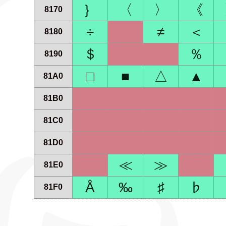
｝
〈
〉
《
8170
÷
≠
＜
8180
＄
％
8190
□
■
△
▲
81A0
81B0
81C0
81D0
≪
≫
81E0
Å
‰
♯
♭
81F0