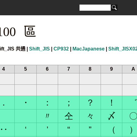
100 區
ift_JIS 共通 |
Shift_JIS
|
CP932
|
MacJapanese
|
Shift_JISX0
4
5
6
7
8
9
A
．
・
：
；
？
！
ゝ
ゞ
〃
仝
々
〆
‥
‘
’
“
”
（