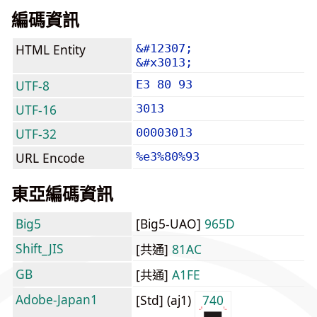
編碼資訊
HTML Entity
&#12307;
&#x3013;
UTF-8
E3 80 93
UTF-16
3013
UTF-32
00003013
URL Encode
%e3%80%93
東亞編碼資訊
Big5
[Big5-UAO]
965D
Shift_JIS
[共通]
81AC
GB
[共通]
A1FE
Adobe-Japan1
[Std] (aj1)
740