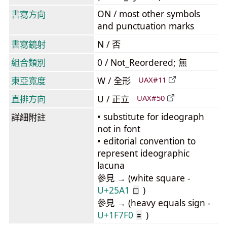
ON / most other symbols
書寫方向
and punctuation marks
書寫鏡射
N / 否
組合類別
0 / Not_Reordered; 無
東亞寬度
W / 全形
UAX#11
直排方向
U / 正立
UAX#50
• substitute for ideograph
詳細附註
not in font
• editorial convention to
represent ideographic
lacuna
參見 → (white square -
U+25A1
)
□
參見 → (heavy equals sign -
U+1F7F0
)
🟰