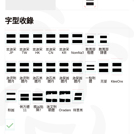
字型收錄
思源宋
思源宋
思源宋
思源宋
思源宋
教育部
教育部
JP
TW
HK
CN
KR
NomNaTong
楷體
隸書
源流明
源流明
源石黑
源石黑
源泉圓
源泉圓
一點明
體月
體丹
體月
體丹
體月
體丹
體
芫荽
KleeOne
俐方體
精品點
匯文明
粉圓
11
陣7
朝體
Oradano
得意黑