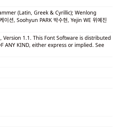
er (Latin, Greek & Cyrillic); Wenlong
니케이션, Soohyun PARK 박수현, Yejin WE 위예진
 Version 1.1. This Font Software is distributed
NY KIND, either express or implied. See