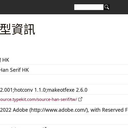
字型資訊
 HK
Han Serif HK
 2.001;hotconv 1.1.0;makeotfexe 2.6.0
/source.typekit.com/source-han-serif/tw/
2022 Adobe (http://www.adobe.com/), with Reserved 