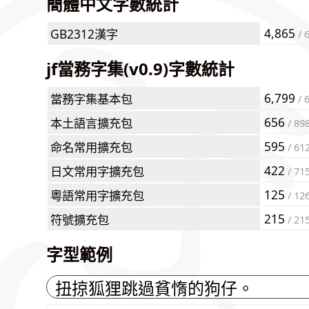
簡體中文字數統計
4,865
GB2312漢字
/ 
jf當務字集(v0.9)字數統計
6,799
當務字集基本包
/ 
656
本土語言擴充包
/ 89
595
命名常用擴充包
/ 61
422
日文常用字擴充包
/ 71
125
粵語常用字擴充包
/ 12
215
符號擴充包
/ 21
字型範例