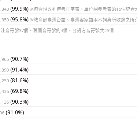
(99.9%)
6,343
※包含現改列待考正字表、單位詞參考表的15個統合
(95.8%)
5,350
※教育部臺灣台語、臺灣客家語兩本詞典所收錄之所
般注音符號37個、舊國音符號約4個、台語方音符號共25個
(90.7%)
2,965
(91.4%)
3,390
(81.6%)
1,259
(69.8%)
2,436
(90.3%)
2,136
(91.0%)
06