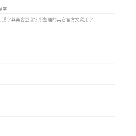
漢字
有漢字與再會豆腐字所整理的其它官方文獻用字