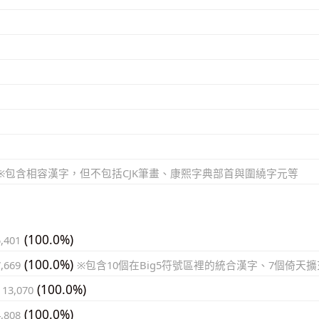
※包含相容漢字，但不包括CJK筆畫、康熙字典部首與圍繞字元等
(100.0%)
5,401
(100.0%)
7,669
※包含10個在Big5符號區裡的統合漢字、7個倚天
(100.0%)
 13,070
(100.0%)
4,808