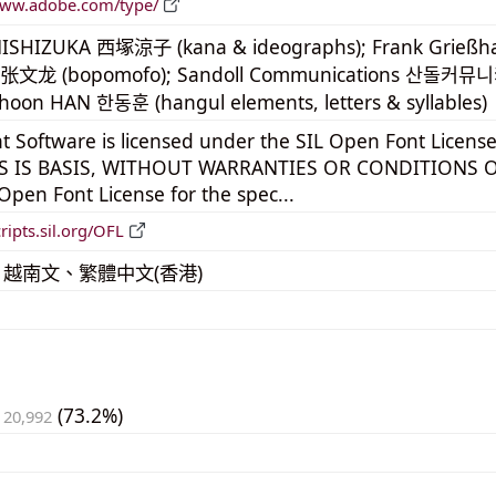
www.adobe.com/type/
ISHIZUKA 西塚涼子 (kana & ideographs); Frank Grießhamm
张文龙 (bopomofo); Sandoll Communications 산돌커뮤
oon HAN 한동훈 (hangul elements, letters & syllables)
t Software is licensed under the SIL Open Font License,
S IS BASIS, WITHOUT WARRANTIES OR CONDITIONS OF A
Open Font License for the spec...
cripts.sil.org/OFL
越南文、繁體中文(香港)
(73.2%)
 20,992