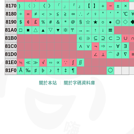
8170
｝
〈
〉
《
》
「
」
『
』
【
】
＋
−
±
×
8180
÷
＝
≠
＜
＞
≦
≧
∞
∴
♂
♀
°
′
″
℃
8190
＄
¢
£
％
＃
＆
＊
＠
§
☆
★
○
●
◎
◇
81A0
□
■
△
▲
▽
▼
※
〒
→
←
↑
↓
〓
81B0
∈
∋
⊆
⊇
⊂
⊃
∪
81C0
∧
∨
¬
⇒
⇔
∀
∃
81D0
∠
⊥
⌒
∂
∇
81E0
≒
≪
≫
√
∽
∝
∵
∫
∬
81F0
Å
‰
♯
♭
♪
†
‡
¶
◯
關於本站
｜
關於字碼資料庫