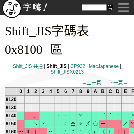
Shift_JIS字碼表
0x8100 區
Shift_JIS 共通
|
Shift_JIS
|
CP932
|
MacJapanese
|
Shift_JISX0213
←上一頁
下一頁→
0
1
2
3
4
5
6
7
8
9
A
B
C
D
E
8120
8130
8140
、
。
，
．
・
：
；
？
！
゛
゜
´
｀
¨
8150
￣
＿
ヽ
ヾ
ゝ
ゞ
〃
仝
々
〆
〇
ー
―
‐
／
8160
〜
‖
｜
…
‥
‘
’
“
”
（
）
〔
〕
［
］