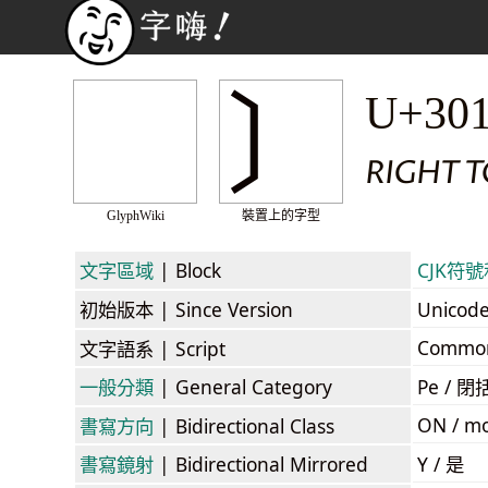
〕
U+30
RIGHT T
GlyphWiki
裝置上的字型
文字區域
| Block
CJK符號和
初始版本
| Since Version
Unicod
Commo
文字語系
| Script
一般分類
| General Category
Pe / 閉括
ON / mo
書寫方向
| Bidirectional Class
書寫鏡射
| Bidirectional Mirrored
Y / 是