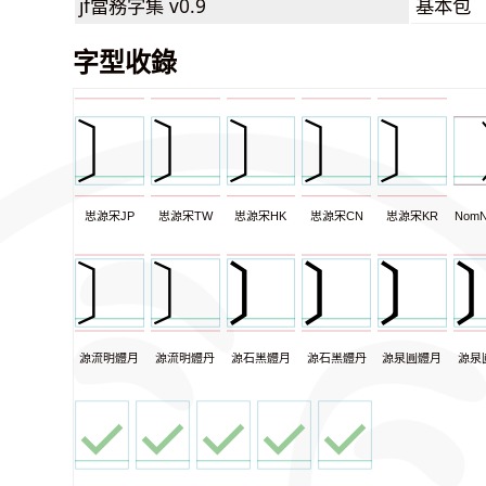
jf當務字集
v0.9
基本包
字型收錄
思源宋JP
思源宋TW
思源宋HK
思源宋CN
思源宋KR
NomN
源流明體月
源流明體丹
源石黑體月
源石黑體丹
源泉圓體月
源泉