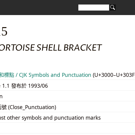
15
ORTOISE SHELL BRACKET
標點 / CJK Symbols and Punctuation
(U+3000–U+303F
e 1.1 發布於 1993/06
n
號 (Close_Punctuation)
st other symbols and punctuation marks