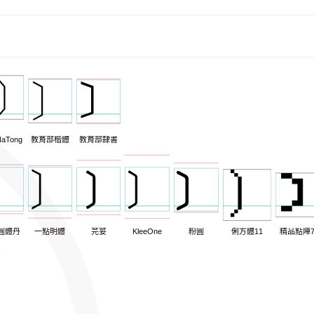
aTong
教育部楷體
教育部隸書
圓體丹
一點明體
芫荽
KleeOne
粉圓
俐方體11
精品點陣