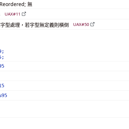
_Reordered; 無
形
UAX#11
 需以字型處理，若字型無定義則橫倒
UAX#50
9;
5;
95
15
%95