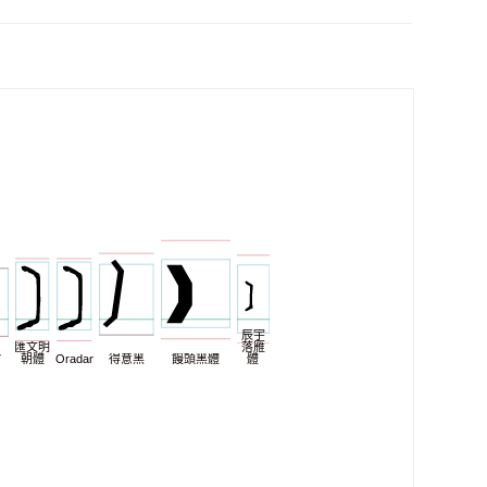
辰宇
匯文明
落雁
7
朝體
Oradano
得意黑
饅頭黑體
體