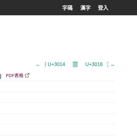
字碼
漢字
登入
𝄜
← 〔 U+3014
U+3016 〖 →
)
PDF表格