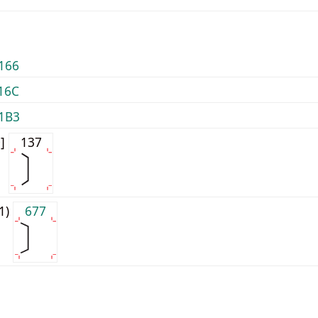
166
16C
1B3
0]
137
j1)
677