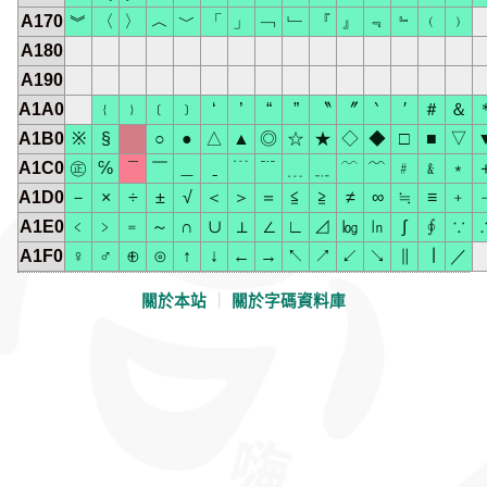
A170
︾
〈
〉
︿
﹀
「
」
﹁
﹂
『
』
﹃
﹄
﹙
﹚
A180
A190
A1A0
﹛
﹜
﹝
﹞
‘
’
“
”
〝
〞
‵
′
＃
＆
A1B0
※
§
○
●
△
▲
◎
☆
★
◇
◆
□
■
▽
A1C0
㊣
℅
¯
￣
＿
ˍ
﹉
﹊
﹍
﹎
﹋
﹌
﹟
﹠
﹡
A1D0
－
×
÷
±
√
＜
＞
＝
≦
≧
≠
∞
≒
≡
﹢
A1E0
﹤
﹥
﹦
～
∩
∪
⊥
∠
∟
⊿
㏒
㏑
∫
∮
∵
A1F0
♀
♂
⊕
⊙
↑
↓
←
→
↖
↗
↙
↘
∥
∣
／
關於本站
｜
關於字碼資料庫