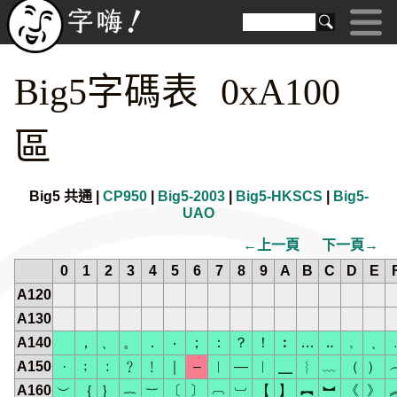
Big5字碼表 0xA100
區
Big5 共通 |
CP950
|
Big5-2003
|
Big5-HKSCS
|
Big5-
UAO
←上一頁
下一頁→
0
1
2
3
4
5
6
7
8
9
A
B
C
D
E
A120
A130
A140
，
、
。
．
‧
；
：
？
！
︰
…
‥
﹐
﹑
A150
·
﹔
﹕
﹖
﹗
｜
–
︱
—
︳
╴
︴
﹏
（
）
A160
︶
｛
｝
︷
︸
〔
〕
︹
︺
【
】
︻
︼
《
》