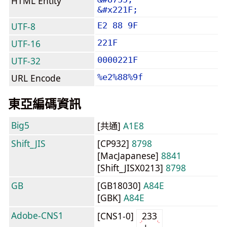
HTML Entity
&#x221F;
UTF-8
E2 88 9F
UTF-16
221F
UTF-32
0000221F
URL Encode
%e2%88%9f
東亞編碼資訊
Big5
[共通]
A1E8
Shift_JIS
[CP932]
8798
[MacJapanese]
8841
[Shift_JISX0213]
8798
GB
[GB18030]
A84E
[GBK]
A84E
Adobe-CNS1
[CNS1-0]
233