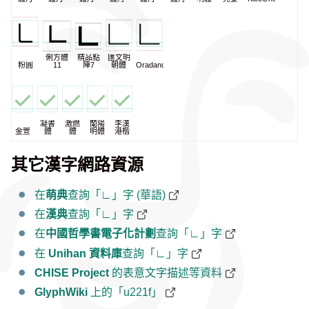
俐方體
精品點
匯文明
粉圓
11
陣7
朝體
Oradano
凝書
激燃
蘭陽
李漢
金萱
體
體
明體
港楷
其它漢字網路資源
在
萌典
查詢「∟」字 (華語)
在
漢典
查詢「∟」字
在
中國哲學書電子化計劃
查詢「∟」字
在
Unihan 資料庫
查詢「∟」字
CHISE Project
的表意文字描述等資料
GlyphWiki
上的「u221f」