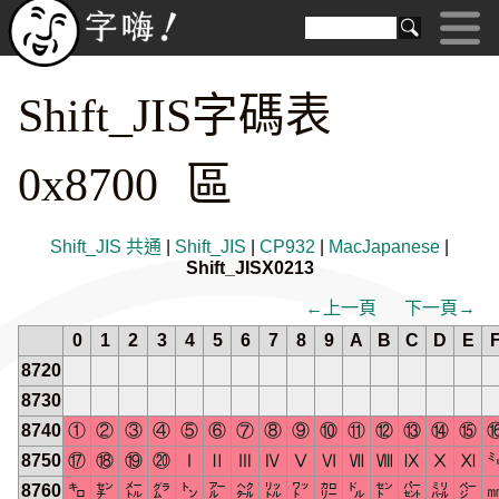
Shift_JIS字碼表
0x8700 區
Shift_JIS 共通
|
Shift_JIS
|
CP932
|
MacJapanese
|
Shift_JISX0213
←上一頁
下一頁→
0
1
2
3
4
5
6
7
8
9
A
B
C
D
E
8720
8730
8740
①
②
③
④
⑤
⑥
⑦
⑧
⑨
⑩
⑪
⑫
⑬
⑭
⑮
8750
⑰
⑱
⑲
⑳
Ⅰ
Ⅱ
Ⅲ
Ⅳ
Ⅴ
Ⅵ
Ⅶ
Ⅷ
Ⅸ
Ⅹ
Ⅺ
8760
㌔
㌢
㍍
㌘
㌧
㌃
㌶
㍑
㍗
㌍
㌦
㌣
㌫
㍊
㌻