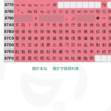
8770
㎝
㎞
㎎
㎏
㏄
㎡
Ⅻ
㍻
8780
〝
〟
№
㏍
℡
㊤
㊥
㊦
㊧
㊨
㈱
㈲
㈹
㍾
㍽
8790
∮
∟
⊿
❖
☞
87A0
𠀋
㐂
丨
丯
丰
亍
仡
份
仿
伃
伋
你
佈
佉
佖
87B0
佪
佬
佾
侊
侔
侗
侮
俉
俠
倁
倂
倎
倘
倧
倮
87C0
倻
偁
傔
僌
僲
僐
僦
僧
儆
儃
儋
儞
儵
兊
免
87D0
兗
㒵
冝
凃
凊
凞
凢
凮
刁
㓛
刓
刕
剉
剗
剡
87E0
勈
勉
勌
勐
勖
勛
勤
勰
勻
匀
匇
匜
卑
卡
卣
87F0
厓
厝
厲
吒
吧
呍
咜
呫
呴
呿
咈
咖
咡
關於本站
｜
關於字碼資料庫