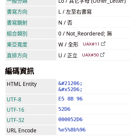
一般分類
Lo / 其它字母 (Other_Letter)
書寫方向
L / 左至右書寫
書寫鏡射
N / 否
組合類別
0 / Not_Reordered; 無
東亞寬度
W / 全形
UAX#11
直排方向
U / 正立
UAX#50
編碼資訊
HTML Entity
&#21206;
&#x52D6;
UTF-8
E5 8B 96
UTF-16
52D6
UTF-32
000052D6
URL Encode
%e5%8b%96