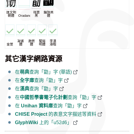
匯文明
得意
饅頭黑
朝體
Oradano
黑
體
凝書
激燃
蘭陽
李漢
金萱
體
體
明體
港楷
其它漢字網路資源
在
萌典
查詢「勖」字 (華語)
在
全字庫
查詢「勖」字
在
漢典
查詢「勖」字
在
中國哲學書電子化計劃
查詢「勖」字
在
Unihan 資料庫
查詢「勖」字
CHISE Project
的表意文字描述等資料
GlyphWiki
上的「u52d6」