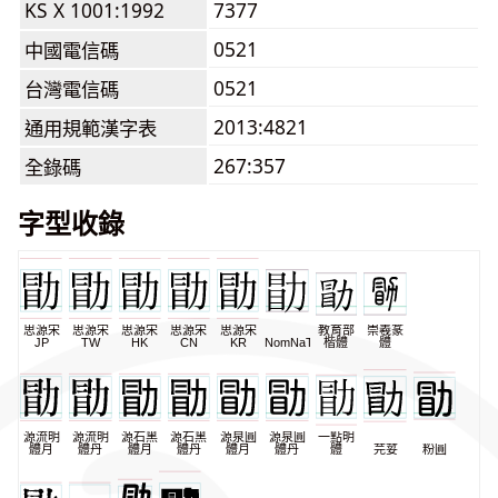
KS X 1001:1992
7377
0521
中國電信碼
0521
台灣電信碼
2013:4821
通用規範漢字表
267:357
全錄碼
字型收錄
思源宋
思源宋
思源宋
思源宋
思源宋
教育部
崇羲篆
JP
TW
HK
CN
KR
NomNaTong
楷體
體
源流明
源流明
源石黑
源石黑
源泉圓
源泉圓
一點明
體月
體丹
體月
體丹
體月
體丹
體
芫荽
粉圓