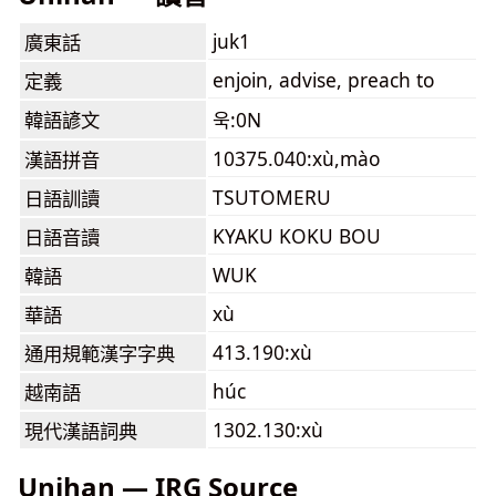
juk1
廣東話
enjoin, advise, preach to
定義
韓語諺文
욱:0N
10375.040:xù,mào
漢語拼音
TSUTOMERU
日語訓讀
KYAKU KOKU BOU
日語音讀
WUK
韓語
xù
華語
413.190:xù
通用規範漢字字典
húc
越南語
1302.130:xù
現代漢語詞典
Unihan — IRG Source