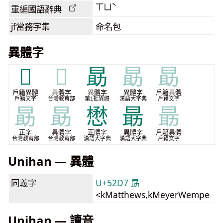
ㄒㄩˋ
重編國語辭典
jf當務字集
命名包
異體字
𠡼
𠡼
勗
勗
勗
戶籍異體
異體字
異體字
異體字
戶籍異體
戶籍文字
台灣教育部
第1批異體
漢語大字典
戶籍文字
勗
勗
懋
朂
朂
正字
異體字
正體字
異體字
戶籍異體
台灣教育部
台灣教育部
漢語大字典
漢語大字典
戶籍文字
Unihan — 異體
同義字
U+52D7 勗
<kMatthews,kMeyerWempe
Unihan — 讀音