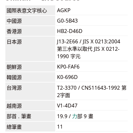
AGKP
國際表意文字核心
G0-5B43
中國源
HB2-D46D
香港源
J13-2E66 / JIS X 0213:2004
日本源
第三水準以取代 JIS X 0212-
1990 字元
KP0-FAF6
朝鮮源
K0-696D
韓國源
台灣源
T2-3370 / CNS11643-1992 第
2字面
V1-4D47
越南源
部首 . 筆畫
19.9 /
⼒
部 9 畫
11
總筆畫