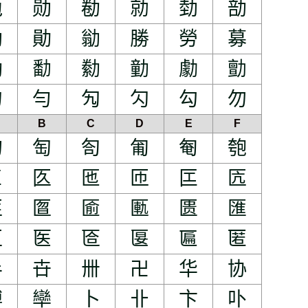
勊
勋
勌
勍
勎
勏
勚
勛
勜
勝
勞
募
勪
勫
勬
勭
勮
勯
勺
勻
勼
勽
勾
勿
B
C
D
E
F
匊
匋
匌
匍
匎
匏
匚
匛
匜
匝
匞
匟
匪
匫
匬
匭
匮
匯
区
医
匼
匽
匾
匿
半
卋
卌
卍
华
协
博
卛
卜
卝
卞
卟