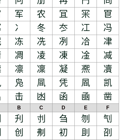
冊
冋
册
再
冎
冏
冚
军
农
冝
冞
冟
冪
冫
冬
冭
冮
冯
冺
冻
冼
冽
冾
冿
凊
凋
凌
凍
凎
减
凚
凛
凜
凝
凞
凟
凪
凫
凬
凭
凮
凯
出
击
凼
函
凾
凿
B
C
D
E
F
刊
刋
刌
刍
刎
刏
刚
创
刜
初
刞
刟