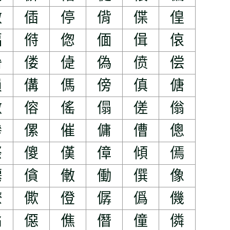
做
偛
停
偝
偞
偟
偪
偫
偬
偭
偮
偯
偺
偻
偼
偽
偾
偿
傊
傋
傌
傍
傎
傏
傚
傛
傜
傝
傞
傟
傪
傫
催
傭
傮
傯
傺
傻
傼
傽
傾
傿
僊
僋
僌
働
僎
像
僚
僛
僜
僝
僞
僟
僪
僫
僬
僭
僮
僯