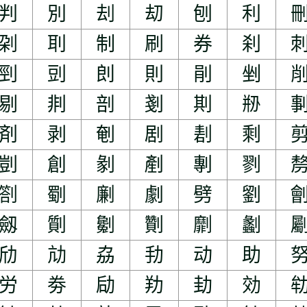
判
別
刦
刧
刨
利
刴
刵
制
刷
券
刹
剄
剅
剆
則
剈
剉
剔
剕
剖
剗
剘
剙
剤
剥
剦
剧
剨
剩
剴
創
剶
剷
剸
剹
劄
劅
劆
劇
劈
劉
劔
劕
劖
劗
劘
劙
劤
劥
劦
劧
动
助
労
劵
劶
劷
劸
効