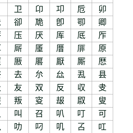
卪
卫
卬
卭
卮
卯
卺
卻
卼
卽
卾
卿
厊
压
厌
厍
厎
厏
厚
厛
厜
厝
厞
原
厪
厫
厬
厭
厮
厯
厺
去
厼
厽
厾
县
及
友
双
反
収
叏
叚
叛
叜
叝
叞
叟
只
叫
召
叭
叮
可
叺
叻
叼
叽
叾
叿