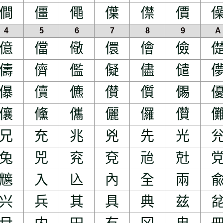
僴
僵
僶
僷
僸
價
4
5
6
7
8
9
A
億
儅
儆
儇
儈
儉
儔
儕
儖
儗
儘
儙
儤
儥
儦
儧
儨
儩
儴
儵
儶
儷
儸
儹
兄
充
兆
兇
先
光
兔
兕
兖
兗
兘
兙
兤
入
兦
內
全
兩
兴
兵
其
具
典
兹