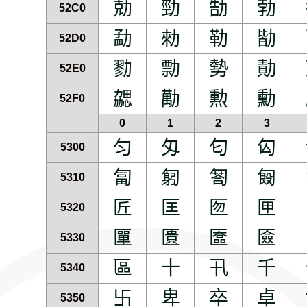
勀
勁
勂
勃
52C0
勐
勑
勒
勓
52D0
勠
勡
勢
勣
52E0
勰
勱
勲
勳
52F0
0
1
2
3
匀
匁
匂
匃
5300
匐
匑
匒
匓
5310
匠
匡
匢
匣
5320
匰
匱
匲
匳
5330
區
十
卂
千
5340
卐
卑
卒
卓
5350