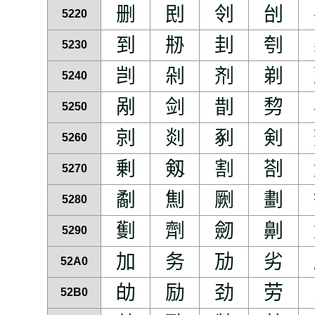
删
刡
刢
刣
5220
到
刱
刲
刳
5230
剀
剁
剂
剃
5240
剐
剑
剒
剓
5250
剠
剡
剢
剣
5260
剰
剱
割
剳
5270
劀
劁
劂
劃
5280
劐
劑
劒
劓
5290
加
务
劢
劣
52A0
劰
励
劲
劳
52B0