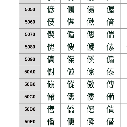
偐
偑
偒
偓
5050
偠
偡
偢
偣
5060
偰
偱
偲
偳
5070
傀
傁
傂
傃
5080
傐
傑
傒
傓
5090
傠
傡
傢
傣
50A0
傰
傱
傲
傳
50B0
僀
僁
僂
僃
50C0
僐
僑
僒
僓
50D0
僠
僡
僢
僣
50E0