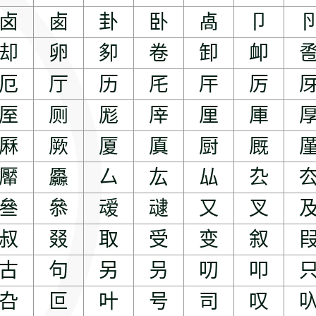
卤
卥
卦
卧
卨
卩
却
卵
卶
卷
卸
卹
厄
厅
历
厇
厈
厉
厔
厕
厖
厗
厘
厙
厤
厥
厦
厧
厨
厩
厴
厵
厶
厷
厸
厹
叄
叅
叆
叇
又
叉
叔
叕
取
受
变
叙
古
句
另
叧
叨
叩
叴
叵
叶
号
司
叹